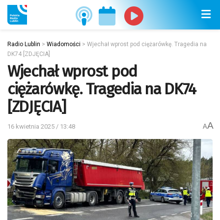
Radio Lublin
>
Wiadomości
>
Wjechał wprost pod ciężarówkę. Tragedia na
DK74 [ZDJĘCIA]
Wjechał wprost pod
ciężarówkę. Tragedia na DK74
[ZDJĘCIA]
A
16 kwietnia 2025 / 13:48
A