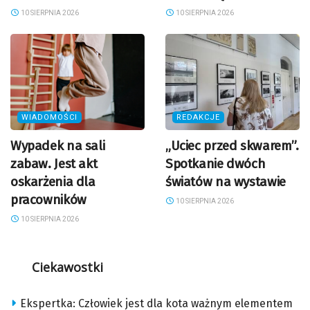
10 SIERPNIA 2026
10 SIERPNIA 2026
WIADOMOŚCI
REDAKCJE
Wypadek na sali
„Uciec przed skwarem”.
zabaw. Jest akt
Spotkanie dwóch
oskarżenia dla
światów na wystawie
pracowników
10 SIERPNIA 2026
10 SIERPNIA 2026
Ciekawostki
Ekspertka: Człowiek jest dla kota ważnym elementem