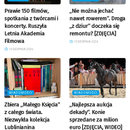
Prawie 150 filmów,
„Nie można jechać
spotkania z twórcami i
nawet rowerem”. Droga
koncerty. Ruszyła
„z dziur” doczeka się
Letnia Akademia
remontu? [ZDJĘCIA]
Filmowa
10 SIERPNIA 2026
10 SIERPNIA 2026
WIADOMOŚCI
WIADOMOŚCI
Zbiera „Małego Księcia”
„Najlepsza aukcja
z całego świata.
dekady”. Konie
Niezwykła kolekcja
sprzedane za milion
Lublinianina
euro [ZDJĘCIA, WIDEO]