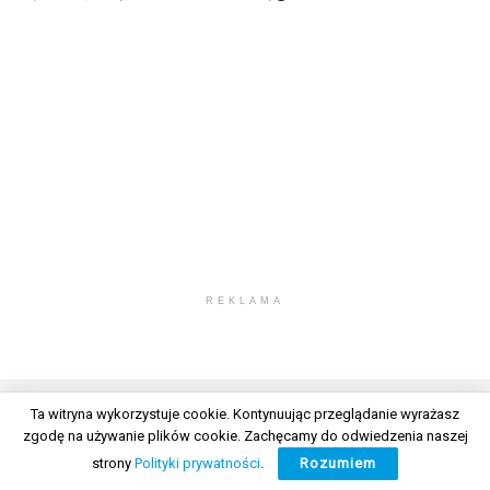
REKLAMA
Ta witryna wykorzystuje cookie. Kontynuując przeglądanie wyrażasz
zgodę na używanie plików cookie. Zachęcamy do odwiedzenia naszej
© 2026 Wszelkie prawa zastrzeżone. Radio Lublin S.A. w likwidacji
strony
Polityki prywatności
.
Rozumiem