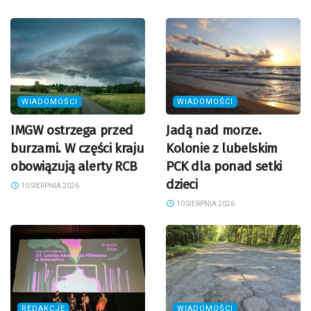
WIADOMOŚCI
WIADOMOŚCI
IMGW ostrzega przed
Jadą nad morze.
burzami. W części kraju
Kolonie z lubelskim
obowiązują alerty RCB
PCK dla ponad setki
dzieci
10 SIERPNIA 2026
10 SIERPNIA 2026
REDAKCJE
WIADOMOŚCI