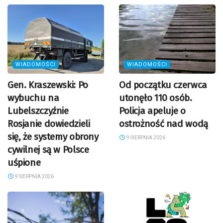
WIADOMOŚCI
WIADOMOŚCI
Gen. Kraszewski: Po
Od początku czerwca
wybuchu na
utonęło 110 osób.
Lubelszczyźnie
Policja apeluje o
Rosjanie dowiedzieli
ostrożność nad wodą
się, że systemy obrony
9 SIERPNIA 2026
cywilnej są w Polsce
uśpione
9 SIERPNIA 2026