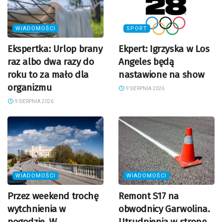
WIADOMOŚCI
SPORT
Ekspertka: Urlop brany
Ekpert: Igrzyska w Los
raz albo dwa razy do
Angeles będą
roku to za mało dla
nastawione na show
organizmu
9 SIERPNIA 2026
9 SIERPNIA 2026
WIADOMOŚCI
WIADOMOŚCI
Przez weekend trochę
Remont S17 na
wytchnienia w
obwodnicy Garwolina.
pogodzie. W
Utrudnienia w stronę