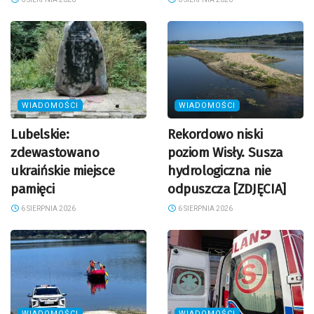
WIADOMOŚCI
WIADOMOŚCI
Lubelskie:
Rekordowo niski
zdewastowano
poziom Wisły. Susza
ukraińskie miejsce
hydrologiczna nie
pamięci
odpuszcza [ZDJĘCIA]
6 SIERPNIA 2026
6 SIERPNIA 2026
WIADOMOŚCI
WIADOMOŚCI