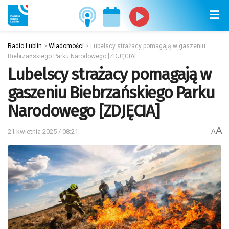
Radio Lublin
>
Wiadomości
>
Lubelscy strażacy pomagają w gaszeniu
Biebrzańskiego Parku Narodowego [ZDJĘCIA]
Lubelscy strażacy pomagają w
gaszeniu Biebrzańskiego Parku
Narodowego [ZDJĘCIA]
A
21 kwietnia 2025 / 08:21
A