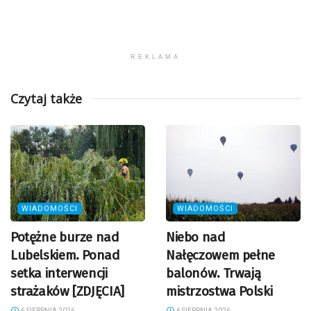
REKLAMA
Czytaj także
WIADOMOŚCI
WIADOMOŚCI
Potężne burze nad
Niebo nad
Lubelskiem. Ponad
Nałęczowem pełne
setka interwencji
balonów. Trwają
strażaków [ZDJĘCIA]
mistrzostwa Polski
6 SIERPNIA 2026
6 SIERPNIA 2026