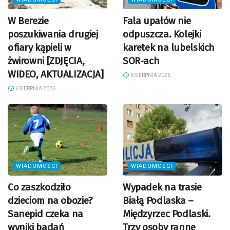
W Berezie
Fala upałów nie
poszukiwania drugiej
odpuszcza. Kolejki
ofiary kąpieli w
karetek na lubelskich
żwirowni [ZDJĘCIA,
SOR-ach
WIDEO, AKTUALIZACJA]
6 SIERPNIA 2026
6 SIERPNIA 2026
WIADOMOŚCI
WIADOMOŚCI
Co zaszkodziło
Wypadek na trasie
dzieciom na obozie?
Białą Podlaska –
Sanepid czeka na
Międzyrzec Podlaski.
wyniki badań
Trzy osoby ranne