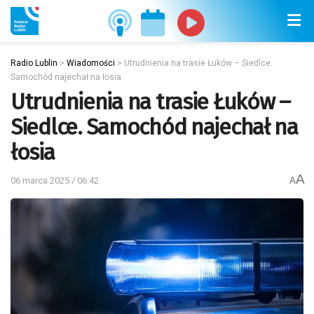
Radio Lublin
>
Wiadomości
>
Utrudnienia na trasie Łuków – Siedlce.
Samochód najechał na łosia
Utrudnienia na trasie Łuków –
Siedlce. Samochód najechał na
łosia
A
06 marca 2025 / 06:42
A