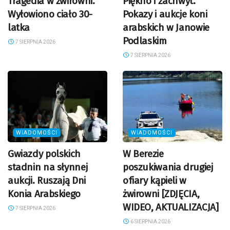
Tragedia w żwirowni.
Piękno i zachwyt.
Wyłowiono ciało 30-
Pokazy i aukcje koni
latka
arabskich w Janowie
Podlaskim
7 SIERPNIA 2026
7 SIERPNIA 2026
WIADOMOŚCI
WIADOMOŚCI
Gwiazdy polskich
W Berezie
stadnin na słynnej
poszukiwania drugiej
aukcji. Ruszają Dni
ofiary kąpieli w
Konia Arabskiego
żwirowni [ZDJĘCIA,
WIDEO, AKTUALIZACJA]
7 SIERPNIA 2026
6 SIERPNIA 2026