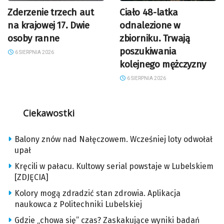
Zderzenie trzech aut
Ciało 48-latka
na krajowej 17. Dwie
odnalezione w
osoby ranne
zbiorniku. Trwają
poszukiwania
6 SIERPNIA 2026
kolejnego mężczyzny
6 SIERPNIA 2026
Ciekawostki
Balony znów nad Nałęczowem. Wcześniej loty odwołał
upał
Kręcili w pałacu. Kultowy serial powstaje w Lubelskiem
[ZDJĘCIA]
Kolory mogą zdradzić stan zdrowia. Aplikacja
naukowca z Politechniki Lubelskiej
Gdzie „chowa się” czas? Zaskakujące wyniki badań