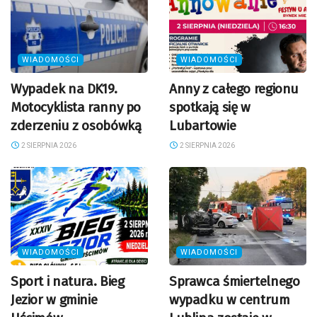
WIADOMOŚCI
WIADOMOŚCI
Wypadek na DK19.
Anny z całego regionu
Motocyklista ranny po
spotkają się w
zderzeniu z osobówką
Lubartowie
2 SIERPNIA 2026
2 SIERPNIA 2026
WIADOMOŚCI
WIADOMOŚCI
Sport i natura. Bieg
Sprawca śmiertelnego
Jezior w gminie
wypadku w centrum