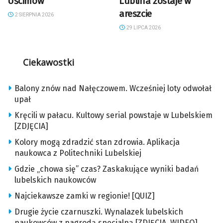
Uścimów
Lublina zostaje w
areszcie
2 SIERPNIA 2026
29 LIPCA 2026
Ciekawostki
Balony znów nad Nałęczowem. Wcześniej loty odwołał
upał
Kręcili w pałacu. Kultowy serial powstaje w Lubelskiem
[ZDJĘCIA]
Kolory mogą zdradzić stan zdrowia. Aplikacja
naukowca z Politechniki Lubelskiej
Gdzie „chowa się” czas? Zaskakujące wyniki badań
lubelskich naukowców
Najciekawsze zamki w regionie! [QUIZ]
Drugie życie czarnuszki. Wynalazek lubelskich
naukowców z nagrodą specjalną [ZDJĘCIA, WIDEO]