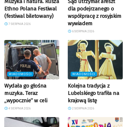
Muzyka i natura. Rusza
Sąd utrzymał areszt
Ethno Polana Festiwal
dla podejrzanego o
(festiwal biletowany)
współpracę z rosyjskim
wywiadem
7 SIERPNIA 2026
6 SIERPNIA 2026
WIADOMOŚCI
WIADOMOŚCI
Wydała go głośna
Kolejna tradycja z
muzyka. Teraz
Lubelskiego trafiła na
„wypocznie” w celi
krajową listę
4 SIERPNIA 2026
2 SIERPNIA 2026