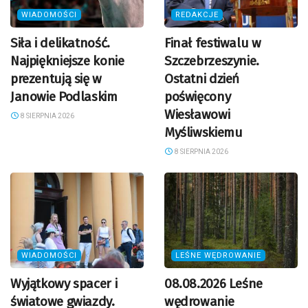
WIADOMOŚCI
REDAKCJE
Siła i delikatność.
Finał festiwalu w
Najpiękniejsze konie
Szczebrzeszynie.
prezentują się w
Ostatni dzień
Janowie Podlaskim
poświęcony
Wiesławowi
8 SIERPNIA 2026
Myśliwskiemu
8 SIERPNIA 2026
WIADOMOŚCI
LEŚNE WĘDROWANIE
Wyjątkowy spacer i
08.08.2026 Leśne
światowe gwiazdy.
wędrowanie