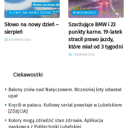
SŁOWO NA NOWY DZIEŃ
WIADOMOŚCI
Słowo na nowy dzień –
Szarżujące BMW i 23
sierpień
punkty karne. 19-latek
stracił prawo jazdy,
8 SIERPNIA 2026
które miał od 3 tygodni
7 SIERPNIA 2026
Ciekawostki
Balony znów nad Nałęczowem. Wcześniej loty odwołał
upał
Kręcili w pałacu. Kultowy serial powstaje w Lubelskiem
[ZDJĘCIA]
Kolory mogą zdradzić stan zdrowia. Aplikacja
naukowca z Politechniki Lubelskiej