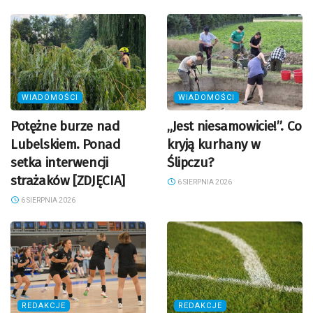
WIADOMOŚCI
WIADOMOŚCI
Potężne burze nad
„Jest niesamowicie!”. Co
Lubelskiem. Ponad
kryją kurhany w
setka interwencji
Ślipczu?
strażaków [ZDJĘCIA]
6 SIERPNIA 2026
6 SIERPNIA 2026
REDAKCJE
REDAKCJE