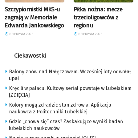
Szczypiornistki MKS-u
Piłka nożna: mecze
zagrają w Memoriale
trzecioligowców z
Edwarda Jankowskiego
regionu
6 SIERPNIA 2026
6 SIERPNIA 2026
Ciekawostki
Balony znów nad Nałęczowem. Wcześniej loty odwołał
upał
Kręcili w pałacu. Kultowy serial powstaje w Lubelskiem
[ZDJĘCIA]
Kolory mogą zdradzić stan zdrowia. Aplikacja
naukowca z Politechniki Lubelskiej
Gdzie „chowa się” czas? Zaskakujące wyniki badań
lubelskich naukowców