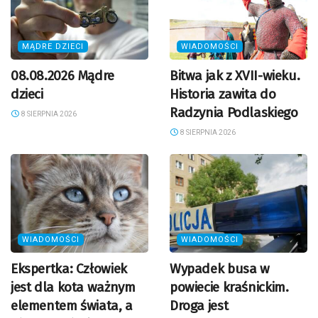
MĄDRE DZIECI
WIADOMOŚCI
08.08.2026 Mądre
Bitwa jak z XVII-wieku.
dzieci
Historia zawita do
Radzynia Podlaskiego
8 SIERPNIA 2026
8 SIERPNIA 2026
WIADOMOŚCI
WIADOMOŚCI
Ekspertka: Człowiek
Wypadek busa w
jest dla kota ważnym
powiecie kraśnickim.
elementem świata, a
Droga jest