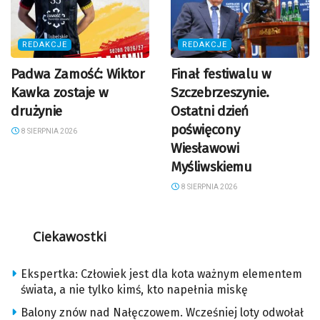
REDAKCJE
REDAKCJE
Padwa Zamość: Wiktor
Finał festiwalu w
Kawka zostaje w
Szczebrzeszynie.
drużynie
Ostatni dzień
poświęcony
8 SIERPNIA 2026
Wiesławowi
Myśliwskiemu
8 SIERPNIA 2026
Ciekawostki
Ekspertka: Człowiek jest dla kota ważnym elementem
świata, a nie tylko kimś, kto napełnia miskę
Balony znów nad Nałęczowem. Wcześniej loty odwołał