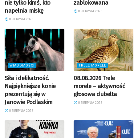
nie tylko kimś, kto
zablokowana
napełnia miskę
8 SIERPNIA 2026
8 SIERPNIA 2026
WIADOMOŚCI
TRELE MORELE
Siła i delikatność.
08.08.2026 Trele
Najpiękniejsze konie
morele – aktywność
prezentują się w
głosowa dubelta
Janowie Podlaskim
8 SIERPNIA 2026
8 SIERPNIA 2026