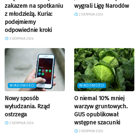
zakazem na spotkaniu
wygrali Ligę Narodów
z młodzieżą. Kuria:
2 SIERPNIA 2026
podejmiemy
odpowiednie kroki
3 SIERPNIA 2026
WIADOMOŚCI
WIADOMOŚCI
Nowy sposób
O niemal 10% mniej
wyłudzania. Rząd
warzyw gruntowych.
ostrzega
GUS opublikował
wstępne szacunki
2 SIERPNIA 2026
2 SIERPNIA 2026