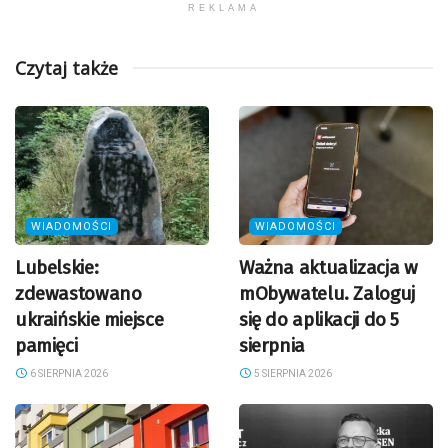
REKLAMA
Czytaj także
WIADOMOŚCI
WIADOMOŚCI
Lubelskie:
Ważna aktualizacja w
zdewastowano
mObywatelu. Zaloguj
ukraińskie miejsce
się do aplikacji do 5
pamięci
sierpnia
6 SIERPNIA 2026
5 SIERPNIA 2026