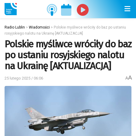
Radio Lublin
>
Wiadomości
>
Polskie myśliwce wróciły do baz po ustaniu
rosyjskiego nalotu na Ukrainę [AKTUALIZACJA]
Polskie myśliwce wróciły do baz
po ustaniu rosyjskiego nalotu
na Ukrainę [AKTUALIZACJA]
A
25 lutego 2025 / 06:06
A