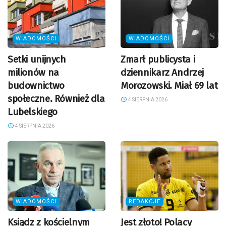
WIADOMOŚCI
WIADOMOŚCI
Setki unijnych
Zmarł publicysta i
milionów na
dziennikarz Andrzej
budownictwo
Morozowski. Miał 69 lat
społeczne. Również dla
4 SIERPNIA 2026
Lubelskiego
4 SIERPNIA 2026
WIADOMOŚCI
REDAKCJE
Ksiądz z kościelnym
Jest złoto! Polacy