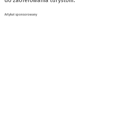
do zaoferowania turystom.
Artykuł sponsorowany