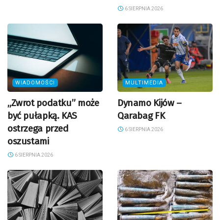
6 SIERPNIA 2026
WIADOMOŚCI
MULTIMEDIA
„Zwrot podatku” może
Dynamo Kijów –
być pułapką. KAS
Qarabag FK
ostrzega przed
6 SIERPNIA 2026
oszustami
6 SIERPNIA 2026