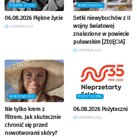
PIĘKNE ŻYCIE
WIADOMOŚCI
06.08.2026 Piękne życie
Setki niewybuchów z II
wojny światowej
6 SIERPNIA 2026
znalezione w powiecie
puławskim [ZDJĘCIA]
6 SIERPNIA 2026
WIADOMOŚCI
POŻYTECZNI
Nie tylko krem z
06.08.2026 Pożyteczni
filtrem. Jak skutecznie
6 SIERPNIA 2026
chronić się przed
nowotworami skóry?