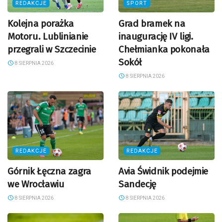
REDAKCJE
SPORT
Kolejna porażka
Grad bramek na
Motoru. Lublinianie
inaugurację IV ligi.
przegrali w Szczecinie
Chełmianka pokonała
Sokół
8 SIERPNIA 2026
8 SIERPNIA 2026
REDAKCJE
REDAKCJE
Górnik Łęczna zagra
Avia Świdnik podejmie
we Wrocławiu
Sandecję
8 SIERPNIA 2026
8 SIERPNIA 2026