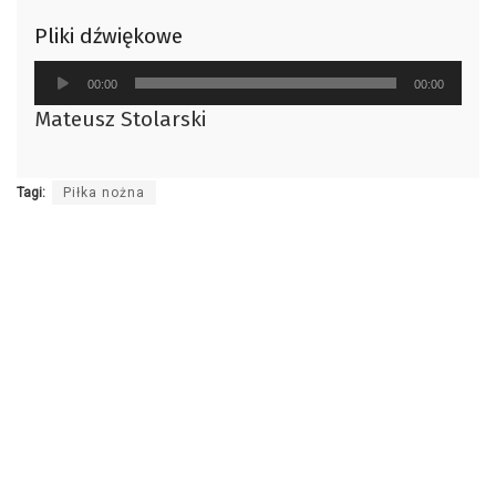
Pliki dźwiękowe
Odtwarzacz
00:00
00:00
plików
Mateusz Stolarski
dźwiękowych
Tagi:
Piłka nożna