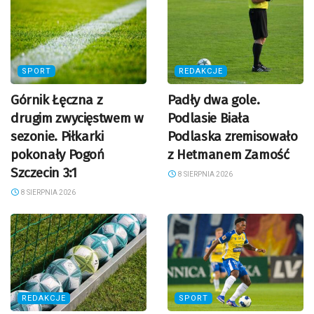
SPORT
REDAKCJE
Górnik Łęczna z
Padły dwa gole.
drugim zwycięstwem w
Podlasie Biała
sezonie. Piłkarki
Podlaska zremisowało
pokonały Pogoń
z Hetmanem Zamość
Szczecin 3:1
8 SIERPNIA 2026
8 SIERPNIA 2026
REDAKCJE
SPORT