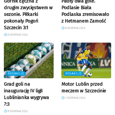
Górnik Łęczna z
Padły dwa gole.
drugim zwycięstwem w
Podlasie Biała
sezonie. Piłkarki
Podlaska zremisowało
pokonały Pogoń
z Hetmanem Zamość
Szczecin 3:1
8 SIERPNIA 2026
8 SIERPNIA 2026
REDAKCJE
REDAKCJE
Grad goli na
Motor Lublin przed
inaugurację IV ligi!
meczem w Szczecinie
Lublinianka wygrywa
7 SIERPNIA 2026
7:3
8 SIERPNIA 2026