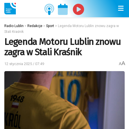
Radio Lublin
>
Redakcje
>
Sport
>
Legenda Motoru Lublin znowu zagra w
Stali Kraśnik
Legenda Motoru Lublin znowu
zagra w Stali Kraśnik
A
12 stycznia 2025 / 07:49
A