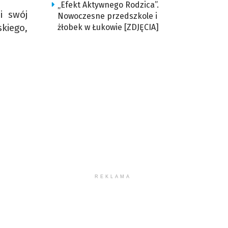
„Efekt Aktywnego Rodzica”.
i swój
Nowoczesne przedszkole i
iego,
żłobek w Łukowie [ZDJĘCIA]
REKLAMA