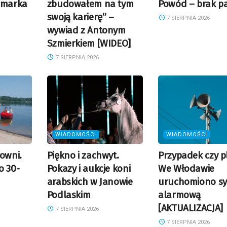
 marka
zbudowałem na tym
Powód – brak p
swoją karierę” –
7 SIERPNIA 2026
wywiad z Antonym
Szmierkiem [WIDEO]
7 SIERPNIA 2026
WIADOMOŚCI
WIADOMOŚCI
rowni.
Piękno i zachwyt.
Przypadek czy p
o 30-
Pokazy i aukcje koni
We Włodawie
arabskich w Janowie
uruchomiono sy
Podlaskim
alarmową
[AKTUALIZACJA]
7 SIERPNIA 2026
7 SIERPNIA 2026