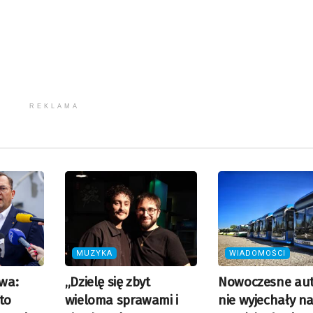
REKLAMA
MUZYKA
WIADOMOŚCI
twa:
„Dzielę się zbyt
Nowoczesne au
to
wieloma sprawami i
nie wyjechały na