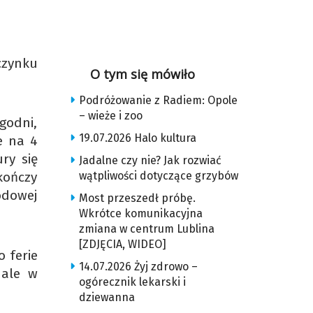
czynku
O tym się mówiło
Podróżowanie z Radiem: Opole
– wieże i zoo
godni,
19.07.2026 Halo kultura
e na 4
ury się
Jadalne czy nie? Jak rozwiać
wątpliwości dotyczące grzybów
kończy
rodowej
Most przeszedł próbę.
Wkrótce komunikacyjna
zmiana w centrum Lublina
[ZDJĘCIA, WIDEO]
 ferie
14.07.2026 Żyj zdrowo –
 ale w
ogórecznik lekarski i
dziewanna