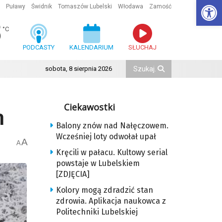
Ot
Puławy
Świdnik
Tomaszów Lubelski
Włodawa
Zamość
5
°C
PODCASTY
KALENDARIUM
SŁUCHAJ
sobota, 8 sierpnia 2026
Ciekawostki
h
Balony znów nad Nałęczowem.
Wcześniej loty odwołał upał
A
A
Kręcili w pałacu. Kultowy serial
powstaje w Lubelskiem
[ZDJĘCIA]
Kolory mogą zdradzić stan
zdrowia. Aplikacja naukowca z
Politechniki Lubelskiej