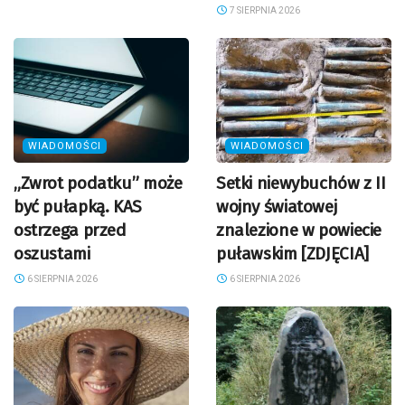
7 SIERPNIA 2026
WIADOMOŚCI
WIADOMOŚCI
„Zwrot podatku” może
Setki niewybuchów z II
być pułapką. KAS
wojny światowej
ostrzega przed
znalezione w powiecie
oszustami
puławskim [ZDJĘCIA]
6 SIERPNIA 2026
6 SIERPNIA 2026