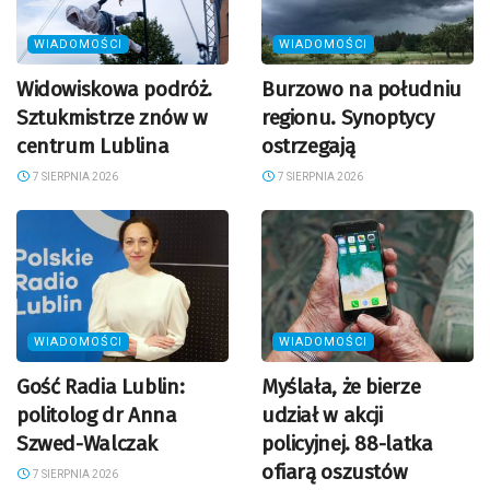
WIADOMOŚCI
WIADOMOŚCI
Widowiskowa podróż.
Burzowo na południu
Sztukmistrze znów w
regionu. Synoptycy
centrum Lublina
ostrzegają
7 SIERPNIA 2026
7 SIERPNIA 2026
WIADOMOŚCI
WIADOMOŚCI
Gość Radia Lublin:
Myślała, że bierze
politolog dr Anna
udział w akcji
Szwed-Walczak
policyjnej. 88-latka
ofiarą oszustów
7 SIERPNIA 2026