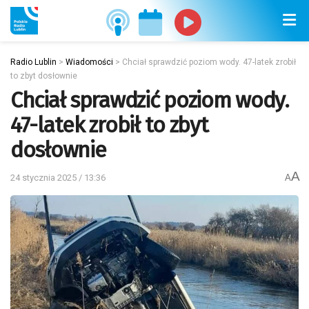
Radio Lublin
>
Wiadomości
>
Chciał sprawdzić poziom wody. 47-latek zrobił
to zbyt dosłownie
Chciał sprawdzić poziom wody.
47-latek zrobił to zbyt
dosłownie
A
24 stycznia 2025 / 13:36
A