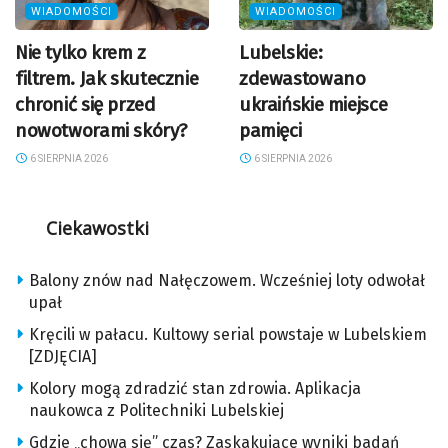
WIADOMOŚCI
WIADOMOŚCI
Nie tylko krem z
Lubelskie:
filtrem. Jak skutecznie
zdewastowano
chronić się przed
ukraińskie miejsce
nowotworami skóry?
pamięci
6 SIERPNIA 2026
6 SIERPNIA 2026
Ciekawostki
Balony znów nad Nałęczowem. Wcześniej loty odwołał
upał
Kręcili w pałacu. Kultowy serial powstaje w Lubelskiem
[ZDJĘCIA]
Kolory mogą zdradzić stan zdrowia. Aplikacja
naukowca z Politechniki Lubelskiej
Gdzie „chowa się” czas? Zaskakujące wyniki badań