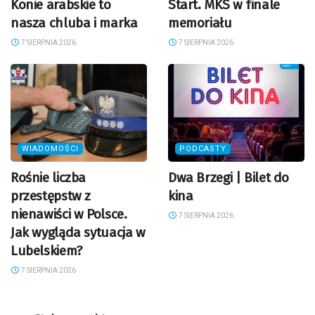
Konie arabskie to
Start. MKS w finale
nasza chluba i marka
memoriału
7 SIERPNIA 2026
7 SIERPNIA 2026
WIADOMOŚCI
PODCASTY
Rośnie liczba
Dwa Brzegi | Bilet do
przestępstw z
kina
nienawiści w Polsce.
7 SIERPNIA 2026
Jak wygląda sytuacja w
Lubelskiem?
7 SIERPNIA 2026