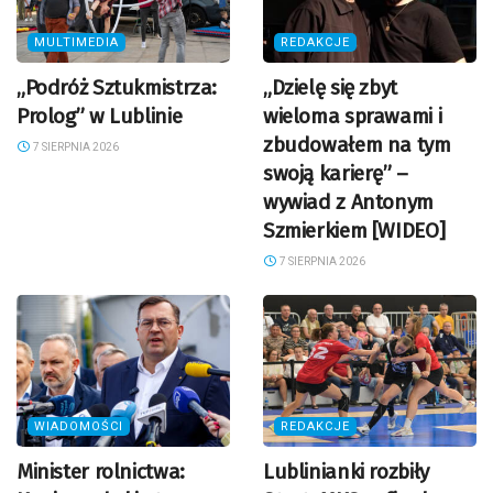
MULTIMEDIA
REDAKCJE
„Podróż Sztukmistrza:
„Dzielę się zbyt
Prolog” w Lublinie
wieloma sprawami i
zbudowałem na tym
7 SIERPNIA 2026
swoją karierę” –
wywiad z Antonym
Szmierkiem [WIDEO]
7 SIERPNIA 2026
WIADOMOŚCI
REDAKCJE
Minister rolnictwa:
Lublinianki rozbiły