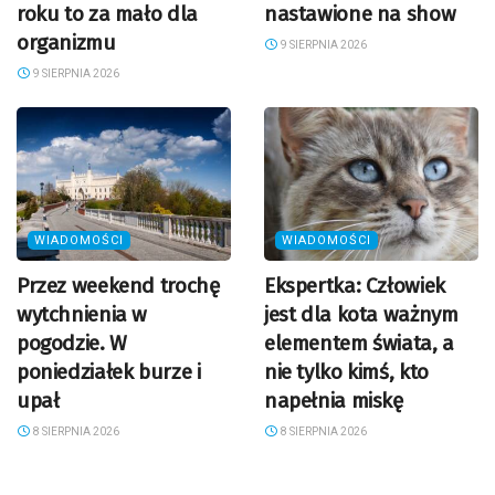
roku to za mało dla
nastawione na show
organizmu
9 SIERPNIA 2026
9 SIERPNIA 2026
WIADOMOŚCI
WIADOMOŚCI
Przez weekend trochę
Ekspertka: Człowiek
wytchnienia w
jest dla kota ważnym
pogodzie. W
elementem świata, a
poniedziałek burze i
nie tylko kimś, kto
upał
napełnia miskę
8 SIERPNIA 2026
8 SIERPNIA 2026