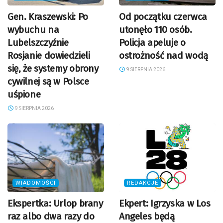
Gen. Kraszewski: Po
Od początku czerwca
wybuchu na
utonęło 110 osób.
Lubelszczyźnie
Policja apeluje o
Rosjanie dowiedzieli
ostrożność nad wodą
się, że systemy obrony
9 SIERPNIA 2026
cywilnej są w Polsce
uśpione
9 SIERPNIA 2026
WIADOMOŚCI
REDAKCJE
Ekspertka: Urlop brany
Ekpert: Igrzyska w Los
raz albo dwa razy do
Angeles będą