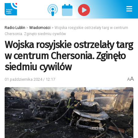
Radio Lublin
>
Wiadomości
>
Wojska rosyjskie ostrzelały targ w centrum
Chersonia. Zginęło siedmiu cywilów
Wojska rosyjskie ostrzelały targ
w centrum Chersonia. Zginęło
siedmiu cywilów
A
01 października 2024 / 12:17
A