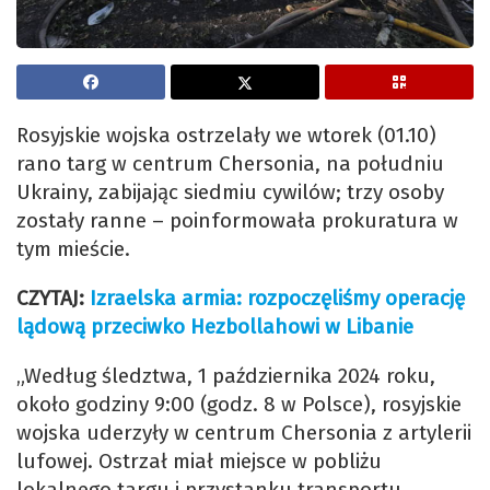
Rosyjskie wojska ostrzelały we wtorek (01.10)
rano targ w centrum Chersonia, na południu
Ukrainy, zabijając siedmiu cywilów; trzy osoby
zostały ranne – poinformowała prokuratura w
tym mieście.
CZYTAJ:
Izraelska armia: rozpoczęliśmy operację
lądową przeciwko Hezbollahowi w Libanie
„Według śledztwa, 1 października 2024 roku,
około godziny 9:00 (godz. 8 w Polsce), rosyjskie
wojska uderzyły w centrum Chersonia z artylerii
lufowej. Ostrzał miał miejsce w pobliżu
lokalnego targu i przystanku transportu