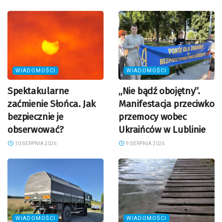
WIADOMOŚCI
WIADOMOŚCI
Spektakularne
„Nie bądź obojętny”.
zaćmienie Słońca. Jak
Manifestacja przeciwko
bezpiecznie je
przemocy wobec
obserwować?
Ukraińców w Lublinie
10 SIERPNIA 2026
9 SIERPNIA 2026
WIADOMOŚCI
WIADOMOŚCI