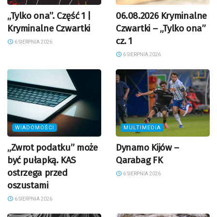
„Tylko ona”. Część 1 |
06.08.2026 Kryminalne
Kryminalne Czwartki
Czwartki – „Tylko ona”
cz. 1
6 SIERPNIA 2026
6 SIERPNIA 2026
WIADOMOŚCI
MULTIMEDIA
„Zwrot podatku” może
Dynamo Kijów –
być pułapką. KAS
Qarabag FK
ostrzega przed
6 SIERPNIA 2026
oszustami
6 SIERPNIA 2026