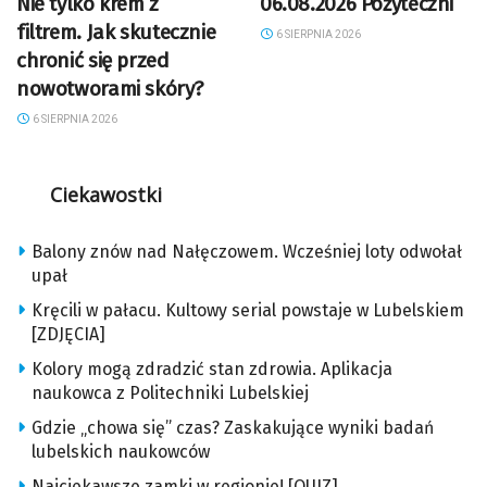
Nie tylko krem z
06.08.2026 Pożyteczni
filtrem. Jak skutecznie
6 SIERPNIA 2026
chronić się przed
nowotworami skóry?
6 SIERPNIA 2026
Ciekawostki
Balony znów nad Nałęczowem. Wcześniej loty odwołał
upał
Kręcili w pałacu. Kultowy serial powstaje w Lubelskiem
[ZDJĘCIA]
Kolory mogą zdradzić stan zdrowia. Aplikacja
naukowca z Politechniki Lubelskiej
Gdzie „chowa się” czas? Zaskakujące wyniki badań
lubelskich naukowców
Najciekawsze zamki w regionie! [QUIZ]