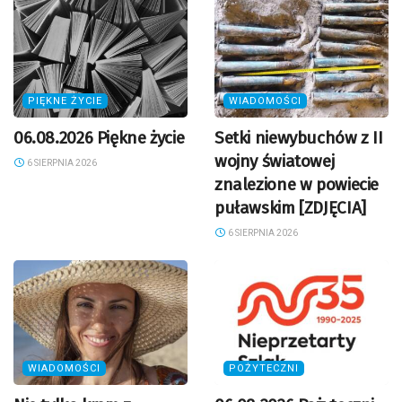
PIĘKNE ŻYCIE
WIADOMOŚCI
06.08.2026 Piękne życie
Setki niewybuchów z II
wojny światowej
6 SIERPNIA 2026
znalezione w powiecie
puławskim [ZDJĘCIA]
6 SIERPNIA 2026
WIADOMOŚCI
POŻYTECZNI