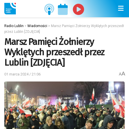
Radio Lublin
>
Wiadomości
>
Marsz Pamięci Żołnierzy Wyklętych przeszedł
przez Lublin [ZDJĘCIA]
Marsz Pamięci Żołnierzy
Wyklętych przeszedł przez
Lublin [ZDJĘCIA]
A
01 marca 2024 / 21:06
A