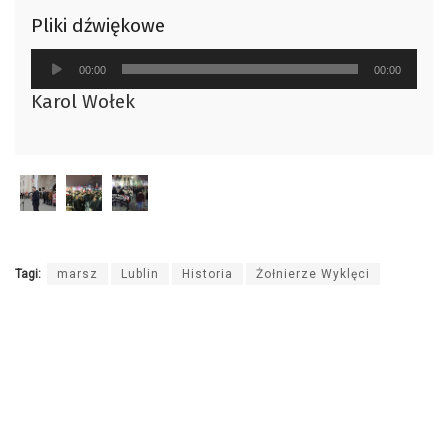
Pliki dźwiękowe
Odtwarzacz
00:00
00:00
plików
Karol Wołek
dźwiękowych
Tagi:
marsz
Lublin
Historia
Żołnierze Wyklęci