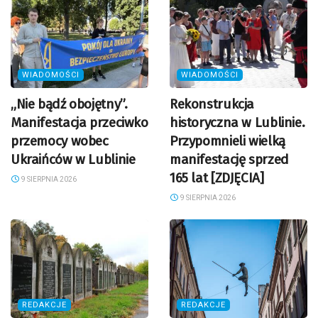
WIADOMOŚCI
WIADOMOŚCI
„Nie bądź obojętny”.
Rekonstrukcja
Manifestacja przeciwko
historyczna w Lublinie.
przemocy wobec
Przypomnieli wielką
Ukraińców w Lublinie
manifestację sprzed
165 lat [ZDJĘCIA]
9 SIERPNIA 2026
9 SIERPNIA 2026
REDAKCJE
REDAKCJE