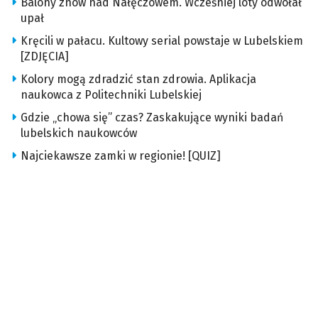
Balony znów nad Nałęczowem. Wcześniej loty odwołał
upał
Kręcili w pałacu. Kultowy serial powstaje w Lubelskiem
[ZDJĘCIA]
Kolory mogą zdradzić stan zdrowia. Aplikacja
naukowca z Politechniki Lubelskiej
Gdzie „chowa się” czas? Zaskakujące wyniki badań
lubelskich naukowców
Najciekawsze zamki w regionie! [QUIZ]