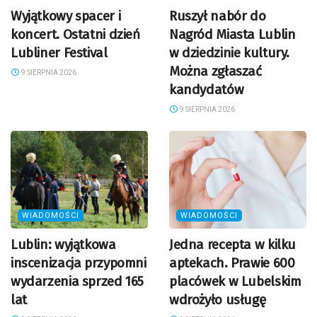
Wyjątkowy spacer i
Ruszył nabór do
koncert. Ostatni dzień
Nagród Miasta Lublin
Lubliner Festival
w dziedzinie kultury.
Można zgłaszać
9 SIERPNIA 2026
kandydatów
9 SIERPNIA 2026
WIADOMOŚCI
WIADOMOŚCI
Lublin: wyjątkowa
Jedna recepta w kilku
inscenizacja przypomni
aptekach. Prawie 600
wydarzenia sprzed 165
placówek w Lubelskim
lat
wdrożyło usługę