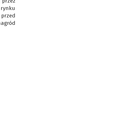
 przez
 rynku
 przed
nagród