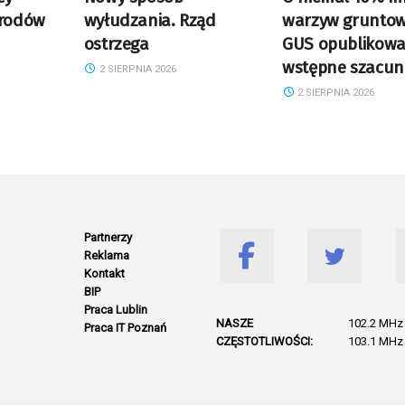
arodów
wyłudzania. Rząd
warzyw gruntow
ostrzega
GUS opublikowa
wstępne szacun
2 SIERPNIA 2026
2 SIERPNIA 2026
Partnerzy
Reklama
Kontakt
BIP
Praca Lublin
NASZE
102.2 MHz 
Praca IT Poznań
CZĘSTOTLIWOŚCI:
103.1 MHz 