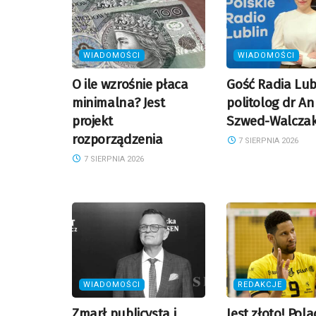
WIADOMOŚCI
WIADOMOŚCI
O ile wzrośnie płaca
Gość Radia Lub
minimalna? Jest
politolog dr A
projekt
Szwed-Walcza
rozporządzenia
7 SIERPNIA 2026
7 SIERPNIA 2026
WIADOMOŚCI
REDAKCJE
Zmarł publicysta i
Jest złoto! Pola