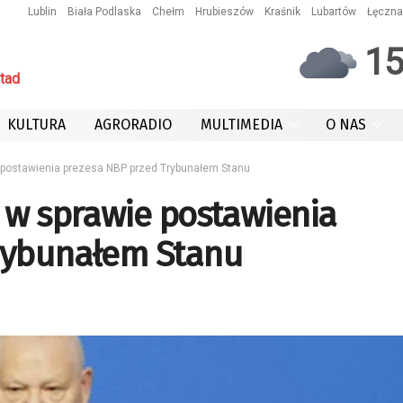
Lublin
Biała Podlaska
Chełm
Hrubieszów
Kraśnik
Lubartów
Łęczna
1
tad
KULTURA
AGRORADIO
MULTIMEDIA
O NAS
 postawienia prezesa NBP przed Trybunałem Stanu
 w sprawie postawienia
rybunałem Stanu