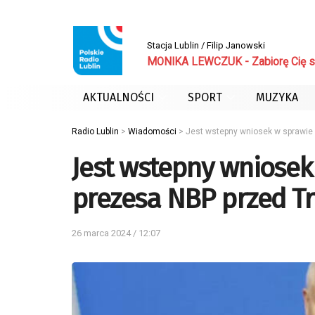
Stacja Lublin / Filip Janowski
MONIKA LEWCZUK - Zabiorę Cię s
AKTUALNOŚCI
SPORT
MUZYKA
Radio Lublin
>
Wiadomości
>
Jest wstepny wniosek w sprawie
Jest wstepny wniosek
prezesa NBP przed T
26 marca 2024 / 12:07