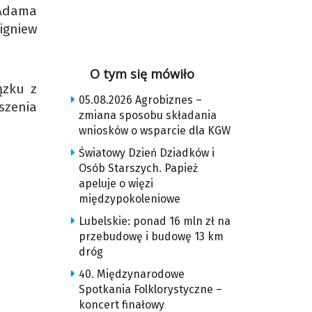
 Adama
igniew
O tym się mówiło
ązku z
05.08.2026 Agrobiznes –
szenia
zmiana sposobu składania
wniosków o wsparcie dla KGW
Światowy Dzień Dziadków i
Osób Starszych. Papież
apeluje o więzi
międzypokoleniowe
Lubelskie: ponad 16 mln zł na
przebudowę i budowę 13 km
dróg
40. Międzynarodowe
Spotkania Folklorystyczne –
koncert finałowy