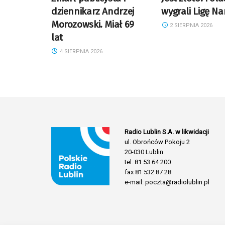
dziennikarz Andrzej
wygrali Ligę N
Morozowski. Miał 69
2 SIERPNIA 2026
lat
4 SIERPNIA 2026
Radio Lublin S.A. w likwidacji
ul. Obrońców Pokoju 2
20-030 Lublin
tel. 81 53 64 200
fax 81 532 87 28
e-mail: poczta@radiolublin.pl