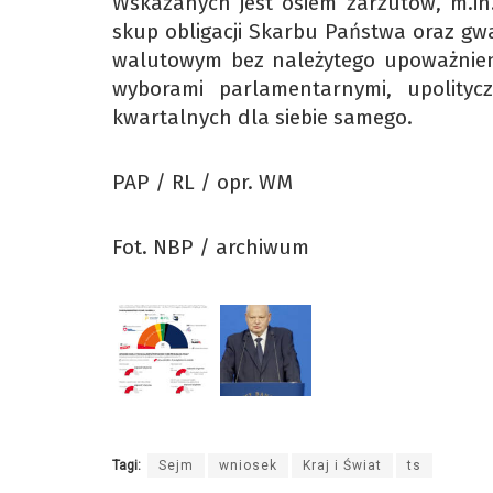
Wskazanych jest osiem zarzutów, m.in
skup obligacji Skarbu Państwa oraz gw
walutowym bez należytego upoważnien
wyborami parlamentarnymi, upolity
kwartalnych dla siebie samego.
PAP / RL / opr. WM
Fot. NBP / archiwum
Tagi:
Sejm
wniosek
Kraj i Świat
ts