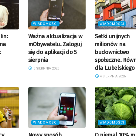
WIADOMOŚCI
WIADOMOŚCI
lin:
Ważna aktualizacja w
Setki unijnych
nna
mObywatelu. Zaloguj
milionów na
k
się do aplikacji do 5
budownictwo
sierpnia
społeczne. Równ
dla Lubelskiego
5 SIERPNIA 2026
4 SIERPNIA 2026
WIADOMOŚCI
WIADOMOŚCI
cy
Nowy sposób
O niemal 10% mn