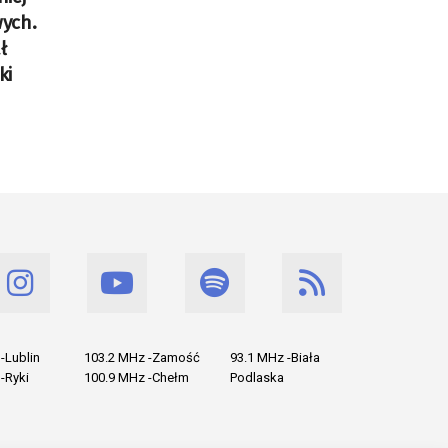
ych.
ł
ki
-Lublin
103.2 MHz -Zamość
93.1 MHz -Biała
-Ryki
100.9 MHz -Chełm
Podlaska