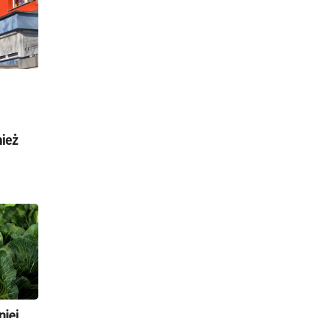
ież
iej