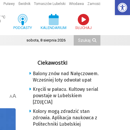
Ot
Puławy
Świdnik
Tomaszów Lubelski
Włodawa
Zamość
5
°C
PODCASTY
KALENDARIUM
SŁUCHAJ
sobota, 8 sierpnia 2026
Ciekawostki
Balony znów nad Nałęczowem.
Wcześniej loty odwołał upał
Kręcili w pałacu. Kultowy serial
A
powstaje w Lubelskiem
A
[ZDJĘCIA]
Kolory mogą zdradzić stan
zdrowia. Aplikacja naukowca z
Politechniki Lubelskiej