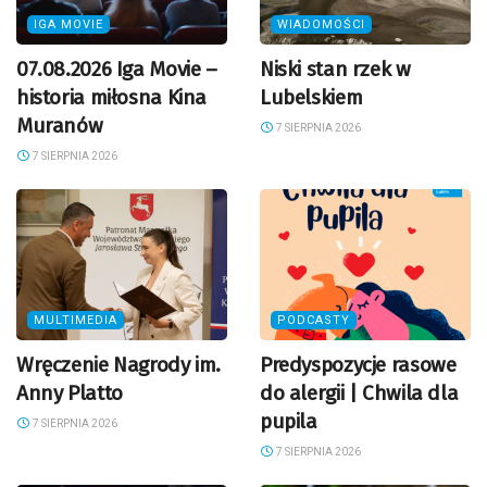
IGA MOVIE
WIADOMOŚCI
07.08.2026 Iga Movie –
Niski stan rzek w
historia miłosna Kina
Lubelskiem
Muranów
7 SIERPNIA 2026
7 SIERPNIA 2026
MULTIMEDIA
PODCASTY
Wręczenie Nagrody im.
Predyspozycje rasowe
Anny Platto
do alergii | Chwila dla
pupila
7 SIERPNIA 2026
7 SIERPNIA 2026