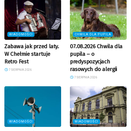
WIADOMOŚCI
CHWILA DLA PUPILA
Zabawa jak przed laty.
07.08.2026 Chwila dla
W Chełmie startuje
pupila – o
Retro Fest
predyspozycjach
rasowych do alergii
7 SIERPNIA 2026
7 SIERPNIA 2026
WIADOMOŚCI
WIADOMOŚCI