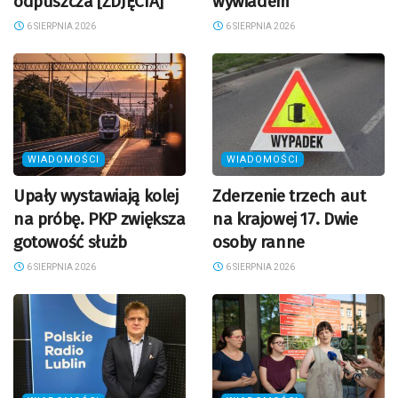
odpuszcza [ZDJĘCIA]
wywiadem
6 SIERPNIA 2026
6 SIERPNIA 2026
WIADOMOŚCI
WIADOMOŚCI
Upały wystawiają kolej
Zderzenie trzech aut
na próbę. PKP zwiększa
na krajowej 17. Dwie
gotowość służb
osoby ranne
6 SIERPNIA 2026
6 SIERPNIA 2026