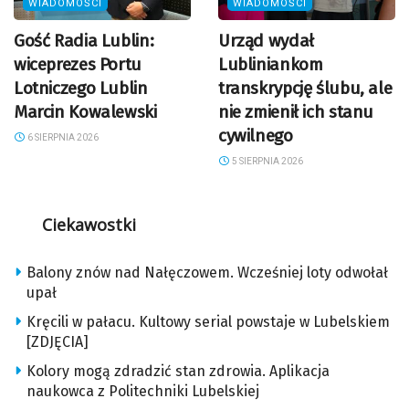
WIADOMOŚCI
WIADOMOŚCI
Gość Radia Lublin:
Urząd wydał
wiceprezes Portu
Lubliniankom
Lotniczego Lublin
transkrypcję ślubu, ale
Marcin Kowalewski
nie zmienił ich stanu
cywilnego
6 SIERPNIA 2026
5 SIERPNIA 2026
Ciekawostki
Balony znów nad Nałęczowem. Wcześniej loty odwołał
upał
Kręcili w pałacu. Kultowy serial powstaje w Lubelskiem
[ZDJĘCIA]
Kolory mogą zdradzić stan zdrowia. Aplikacja
naukowca z Politechniki Lubelskiej