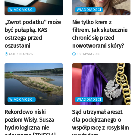
WIADOMOŚCI
WIADOMOŚCI
„Zwrot podatku” może
Nie tylko krem z
być pułapką. KAS
filtrem. Jak skutecznie
ostrzega przed
chronić się przed
oszustami
nowotworami skóry?
6 SIERPNIA 2026
6 SIERPNIA 2026
WIADOMOŚCI
WIADOMOŚCI
Rekordowo niski
Sąd utrzymał areszt
poziom Wisły. Susza
dla podejrzanego o
hydrologiczna nie
współpracę z rosyjskim