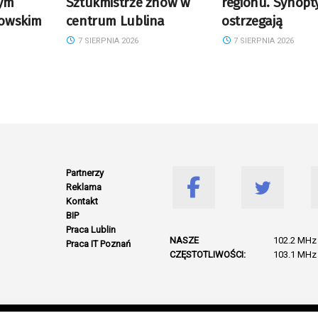
rym
Sztukmistrze znów w
regionu. Synopt
owskim
centrum Lublina
ostrzegają
7 SIERPNIA 2026
7 SIERPNIA 2026
Partnerzy
Reklama
Kontakt
BIP
Praca Lublin
NASZE
102.2 MHz 
Praca IT Poznań
CZĘSTOTLIWOŚCI:
103.1 MHz 