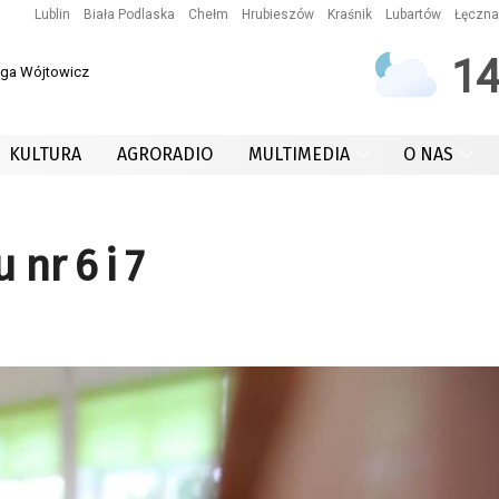
Lublin
Biała Podlaska
Chełm
Hrubieszów
Kraśnik
Lubartów
Łęczna
1
 Iga Wójtowicz
KULTURA
AGRORADIO
MULTIMEDIA
O NAS
nr 6 i 7