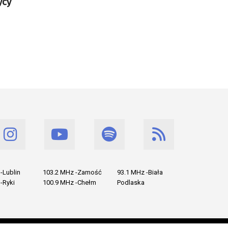
ycy
-Lublin
103.2 MHz -Zamość
93.1 MHz -Biała
-Ryki
100.9 MHz -Chełm
Podlaska