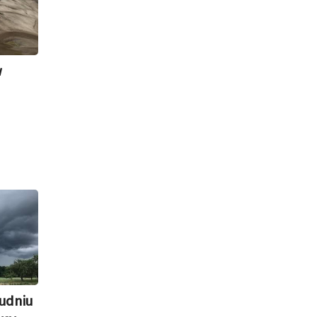
w
udniu