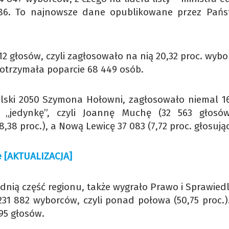
686. To najnowsze dane opublikowane przez Pań
 712 głosów, czyli zagłosowało na nią 20,32 proc. wyb
– otrzymała poparcie 68 449 osób.
 Polski 2050 Szymona Hołowni, zagłosowało niemal 16
a „jedynkę”, czyli Joannę Muchę (32 563 głosó
38 proc.), a Nową Lewicę 37 083 (7,72 proc. głosują
 [AKTUALIZACJA]
dnią część regionu, także wygrało Prawo i Sprawiedl
31 882 wyborców, czyli ponad połowa (50,75 proc.).
195 głosów.