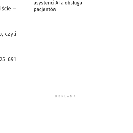
asystenci AI a obsługa
iście –
pacjentów
, czyli
25 691
REKLAMA