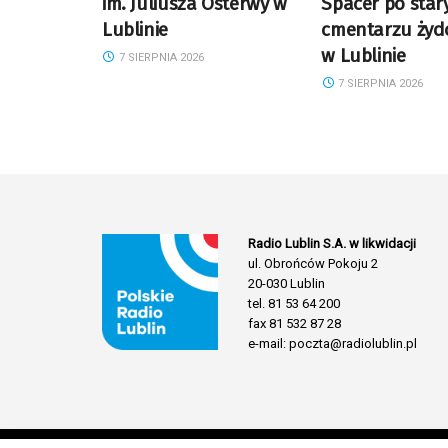
im. Juliusza Osterwy w
Spacer po sta
Lublinie
cmentarzu żyd
w Lublinie
7 SIERPNIA 2026
7 SIERPNIA 2026
Radio Lublin S.A. w likwidacji
ul. Obrońców Pokoju 2
20-030 Lublin
tel. 81 53 64 200
fax 81 532 87 28
e-mail: poczta@radiolublin.pl