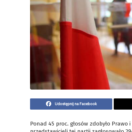
Udostępnij na Facebook
Ponad 45 proc. głosów zdobyło Prawo i
przedstawicieli tej partii zagłosowało 2