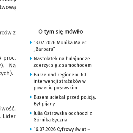
stwową
O tym się mówiło
orców z
13.07.2026 Monika Malec
„Barbara”
 proc.
Nastolatek na hulajnodze
w). Na
zderzył się z samochodem
cych).
Burze nad regionem. 60
interwencji strażaków w
powiecie puławskim
Busem uciekał przed policją.
Był pijany
iwość.
Julia Ostrowska odchodzi z
 Lider
Górnika Łęczna
16.07.2026 Cyfrowy świat –