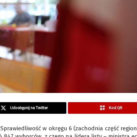
Udostępnij na Twitter
Kod QR
 Sprawiedliwość w okręgu 6 (zachodnia część region
94 847 wyborców, z czego na lidera listy – ministra e