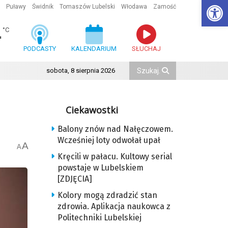
Ot
Puławy
Świdnik
Tomaszów Lubelski
Włodawa
Zamość
4
°C
PODCASTY
KALENDARIUM
SŁUCHAJ
sobota, 8 sierpnia 2026
Ciekawostki
Balony znów nad Nałęczowem.
Wcześniej loty odwołał upał
A
A
Kręcili w pałacu. Kultowy serial
powstaje w Lubelskiem
[ZDJĘCIA]
Kolory mogą zdradzić stan
zdrowia. Aplikacja naukowca z
Politechniki Lubelskiej