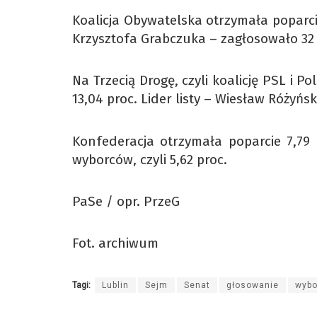
Koalicja Obywatelska otrzymała poparcie
Krzysztofa Grabczuka – zagłosowało 32
Na Trzecią Drogę, czyli koalicję PSL i P
13,04 proc. Lider listy – Wiesław Różyńsk
Konfederacja otrzymała poparcie 7,79
wyborców, czyli 5,62 proc.
PaSe / opr. PrzeG
Fot. archiwum
Tagi:
Lublin
Sejm
Senat
głosowanie
wybo