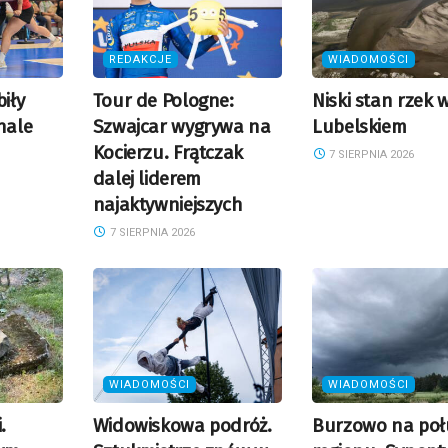
REDAKCJE
WIADOMOŚCI
biły
Tour de Pologne:
Niski stan rzek 
nale
Szwajcar wygrywa na
Lubelskiem
Kocierzu. Frątczak
7 SIERPNIA 2026
dalej liderem
najaktywniejszych
7 SIERPNIA 2026
WIADOMOŚCI
WIADOMOŚCI
.
Widowiskowa podróż.
Burzowo na poł