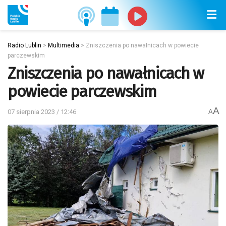
Radio Lublin
>
Multimedia
>
Zniszczenia po nawałnicach w powiecie
parczewskim
Zniszczenia po nawałnicach w
powiecie parczewskim
A
07 sierpnia 2023 / 12:46
A