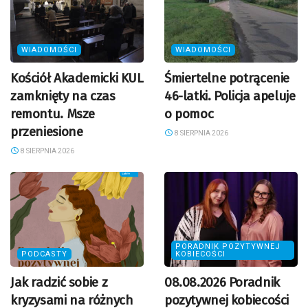
WIADOMOŚCI
WIADOMOŚCI
Kościół Akademicki KUL
Śmiertelne potrącenie
zamknięty na czas
46-latki. Policja apeluje
remontu. Msze
o pomoc
przeniesione
8 SIERPNIA 2026
8 SIERPNIA 2026
PORADNIK POZYTYWNEJ
PODCASTY
KOBIECOŚCI
Jak radzić sobie z
08.08.2026 Poradnik
kryzysami na różnych
pozytywnej kobiecości