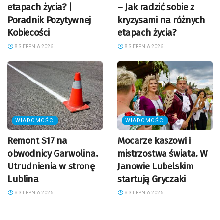
etapach życia? |
– Jak radzić sobie z
Poradnik Pozytywnej
kryzysami na różnych
Kobiecości
etapach życia?
8 SIERPNIA 2026
8 SIERPNIA 2026
WIADOMOŚCI
WIADOMOŚCI
Remont S17 na
Mocarze kaszowi i
obwodnicy Garwolina.
mistrzostwa świata. W
Utrudnienia w stronę
Janowie Lubelskim
Lublina
startują Gryczaki
8 SIERPNIA 2026
8 SIERPNIA 2026