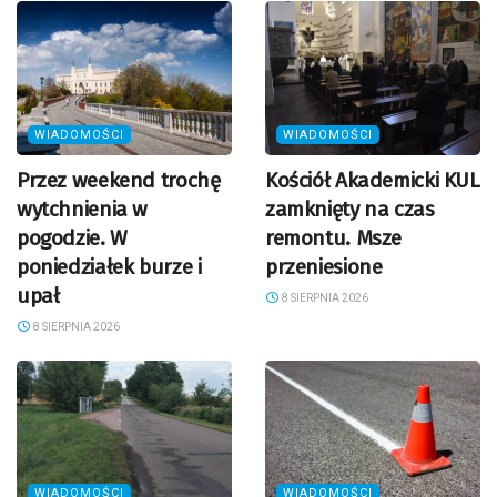
WIADOMOŚCI
WIADOMOŚCI
Przez weekend trochę
Kościół Akademicki KUL
wytchnienia w
zamknięty na czas
pogodzie. W
remontu. Msze
poniedziałek burze i
przeniesione
upał
8 SIERPNIA 2026
8 SIERPNIA 2026
WIADOMOŚCI
WIADOMOŚCI