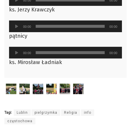
00:00
00:00
plików
ks. Jerzy Krawczyk
dźwiękowych
Odtwarzacz
00:00
00:00
plików
pątnicy
dźwiękowych
Odtwarzacz
00:00
00:00
plików
ks. Mirosław Ładniak
dźwiękowych
Tagi:
Lublin
pielgrzymka
Religia
info
częstochowa