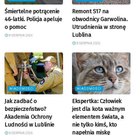
Śmiertelne potrącenie
Remont S17 na
46-latki. Policja apeluje
obwodnicy Garwolina.
o pomoc
Utrudnienia w stronę
Lublina
8 SIERPNIA 2026
8 SIERPNIA 2026
WIADOMOŚCI
WIADOMOŚCI
Jak zadbać o
Ekspertka: Człowiek
bezpieczeństwo?
jest dla kota ważnym
Akademia Ochrony
elementem świata, a
Ludności w Lublinie
nie tylko kimś, kto
napełnia miskę
8 SIERPNIA 2026