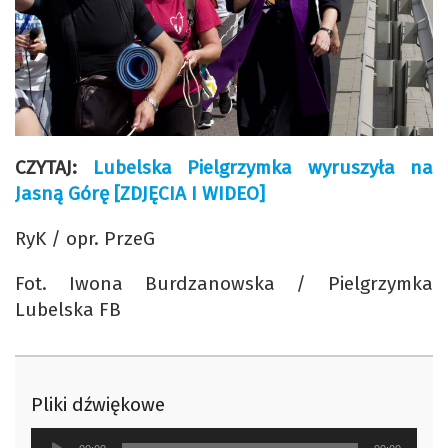
CZYTAJ:
Lubelska Pielgrzymka wyruszyła na
Jasną Górę [ZDJĘCIA I WIDEO]
RyK / opr. PrzeG
Fot. Iwona Burdzanowska / Pielgrzymka
Lubelska FB
Pliki dźwiękowe
Odtwarzacz