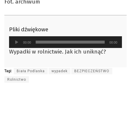
Fot. archiwum
Pliki dźwiękowe
Odtwarzacz
00:00
00:00
plików
Wypadki w rolnictwie. Jak ich uniknąć?
dźwiękowych
Tagi:
Biała Podlaska
wypadek
BEZPIECZEŃSTWO
Rolnictwo