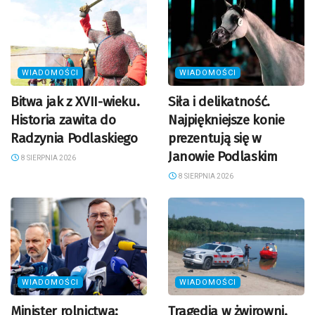
WIADOMOŚCI
WIADOMOŚCI
Bitwa jak z XVII-wieku.
Siła i delikatność.
Historia zawita do
Najpiękniejsze konie
Radzynia Podlaskiego
prezentują się w
Janowie Podlaskim
8 SIERPNIA 2026
8 SIERPNIA 2026
WIADOMOŚCI
WIADOMOŚCI
Minister rolnictwa:
Tragedia w żwirowni.