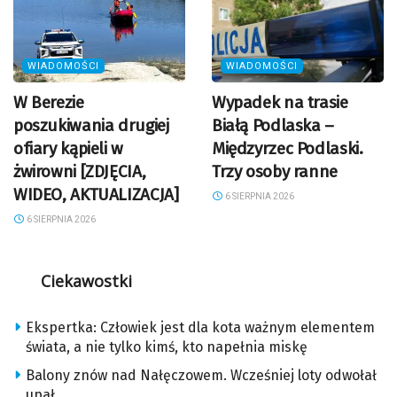
WIADOMOŚCI
WIADOMOŚCI
W Berezie
Wypadek na trasie
poszukiwania drugiej
Białą Podlaska –
ofiary kąpieli w
Międzyrzec Podlaski.
żwirowni [ZDJĘCIA,
Trzy osoby ranne
WIDEO, AKTUALIZACJA]
6 SIERPNIA 2026
6 SIERPNIA 2026
Ciekawostki
Ekspertka: Człowiek jest dla kota ważnym elementem
świata, a nie tylko kimś, kto napełnia miskę
Balony znów nad Nałęczowem. Wcześniej loty odwołał
upał