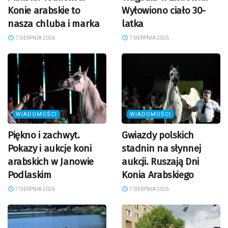
Konie arabskie to
Wyłowiono ciało 30-
nasza chluba i marka
latka
7 SIERPNIA 2026
7 SIERPNIA 2026
WIADOMOŚCI
WIADOMOŚCI
Piękno i zachwyt.
Gwiazdy polskich
Pokazy i aukcje koni
stadnin na słynnej
arabskich w Janowie
aukcji. Ruszają Dni
Podlaskim
Konia Arabskiego
7 SIERPNIA 2026
7 SIERPNIA 2026