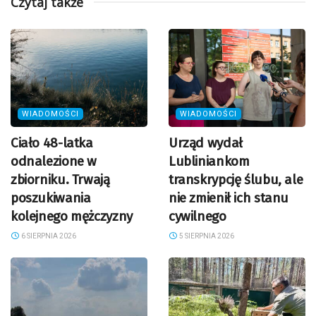
Czytaj także
WIADOMOŚCI
WIADOMOŚCI
Ciało 48-latka
Urząd wydał
odnalezione w
Lubliniankom
zbiorniku. Trwają
transkrypcję ślubu, ale
poszukiwania
nie zmienił ich stanu
kolejnego mężczyzny
cywilnego
6 SIERPNIA 2026
5 SIERPNIA 2026