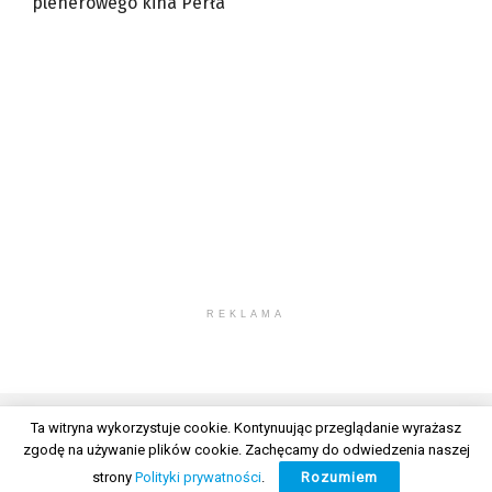
plenerowego kina Perła
REKLAMA
Ta witryna wykorzystuje cookie. Kontynuując przeglądanie wyrażasz
zgodę na używanie plików cookie. Zachęcamy do odwiedzenia naszej
© 2026 Wszelkie prawa zastrzeżone. Radio Lublin S.A. w likwidacji
strony
Polityki prywatności
.
Rozumiem