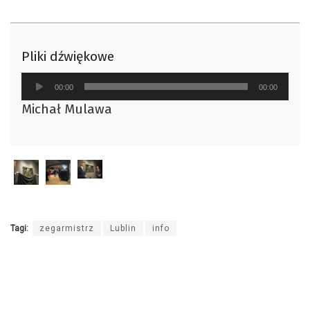
Pliki dźwiękowe
Odtwarzacz
00:00
00:00
plików
Michał Mulawa
dźwiękowych
Tagi:
zegarmistrz
Lublin
info