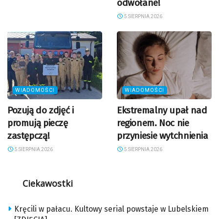
odwołane!
5 SIERPNIA 2026
WIADOMOŚCI
WIADOMOŚCI
Pozują do zdjęć i
Ekstremalny upał nad
promują pieczę
regionem. Noc nie
zastępczą!
przyniesie wytchnienia
5 SIERPNIA 2026
5 SIERPNIA 2026
Ciekawostki
Kręcili w pałacu. Kultowy serial powstaje w Lubelskiem