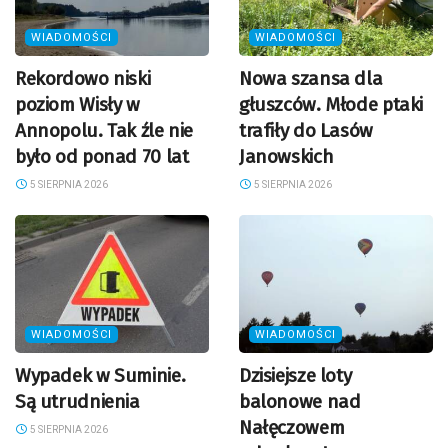
WIADOMOŚCI
WIADOMOŚCI
Rekordowo niski
Nowa szansa dla
poziom Wisły w
głuszców. Młode ptaki
Annopolu. Tak źle nie
trafiły do Lasów
było od ponad 70 lat
Janowskich
5 SIERPNIA 2026
5 SIERPNIA 2026
WIADOMOŚCI
WIADOMOŚCI
Wypadek w Suminie.
Dzisiejsze loty
Są utrudnienia
balonowe nad
Nałęczowem
5 SIERPNIA 2026