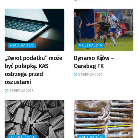
WIADOMOŚCI
MULTIMEDIA
„Zwrot podatku” może
Dynamo Kijów –
być pułapką. KAS
Qarabag FK
ostrzega przed
6 SIERPNIA 2026
oszustami
6 SIERPNIA 2026
PIĘKNE ŻYCIE
WIADOMOŚCI