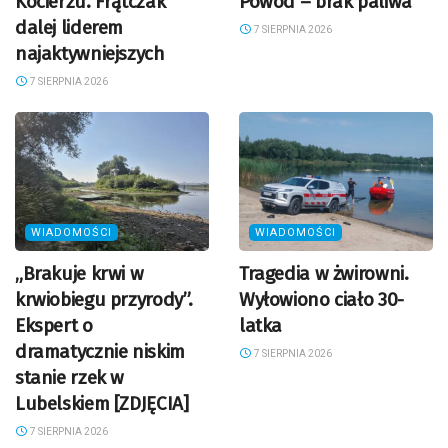
Kocierzu. Frątczak
Powód – brak paliwa
dalej liderem
7 SIERPNIA 2026
najaktywniejszych
7 SIERPNIA 2026
WIADOMOŚCI
WIADOMOŚCI
„Brakuje krwi w
Tragedia w żwirowni.
krwiobiegu przyrody”.
Wyłowiono ciało 30-
Ekspert o
latka
dramatycznie niskim
7 SIERPNIA 2026
stanie rzek w
Lubelskiem [ZDJĘCIA]
7 SIERPNIA 2026