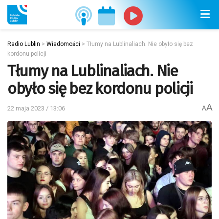
Radio Lublin
>
Wiadomości
>
Tłumy na Lublinaliach. Nie obyło się bez
kordonu policji
Tłumy na Lublinaliach. Nie
obyło się bez kordonu policji
A
22 maja 2023 / 13:06
A