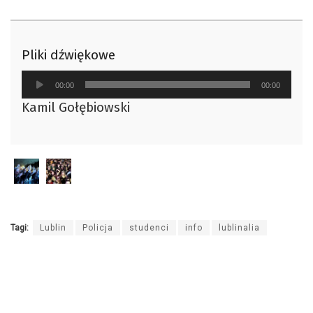
Pliki dźwiękowe
Odtwarzacz
00:00
00:00
plików
Kamil Gołębiowski
dźwiękowych
Tagi:
Lublin
Policja
studenci
info
lublinalia