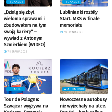
REDAKCJE
REDAKCJE
„Dzielę się zbyt
Lublinianki rozbiły
wieloma sprawami i
Start. MKS w finale
zbudowałem na tym
memoriału
swoją karierę” –
7 SIERPNIA 2026
wywiad z Antonym
Szmierkiem [WIDEO]
7 SIERPNIA 2026
REDAKCJE
WIADOMOŚCI
Tour de Pologne:
Nowoczesne autobusy
Szwajcar wygrywa na
nie wyjechały na ulice.