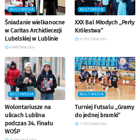
MULTIMEDIA
MULTIMEDIA
Śniadanie wielkanocne
XXX Bal Młodych „Perły
w Caritas Archidiecezji
Królestwa”
Lubelskiej w Lublinie
31 STYCZNIA 2026
4 KWIETNIA 2026
MULTIMEDIA
MULTIMEDIA
Wolontariusze na
Turniej Futsalu „Gramy
ulicach Lublina
do jednej bramki”
podczas 34. Finału
11 STYCZNIA 2026
WOŚP