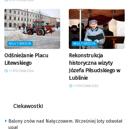
25 STYCZNIA 2026
MULTIMEDIA
MULTIMEDIA
Odśnieżanie Placu
Rekonstrukcja
Litewskiego
historyczna wizyty
Józefa Piłsudskiego w
11 STYCZNIA 2026
Lublinie
11 STYCZNIA 2026
Ciekawostki
Balony znów nad Nałęczowem. Wcześniej loty odwołał
upał