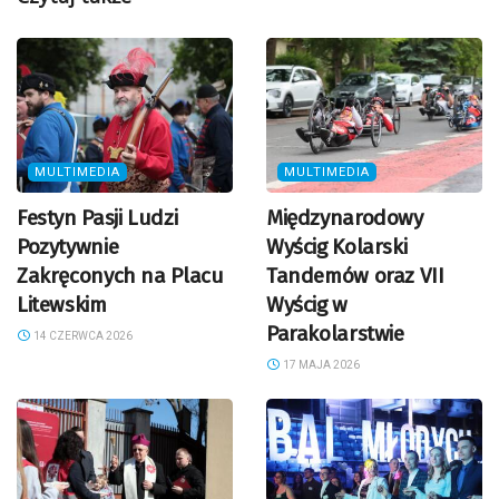
MULTIMEDIA
MULTIMEDIA
Festyn Pasji Ludzi
Międzynarodowy
Pozytywnie
Wyścig Kolarski
Zakręconych na Placu
Tandemów oraz VII
Litewskim
Wyścig w
Parakolarstwie
14 CZERWCA 2026
17 MAJA 2026