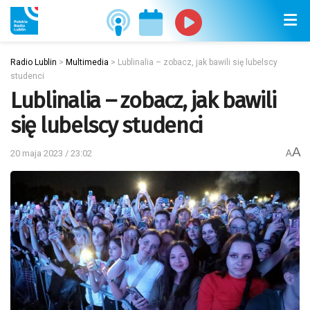
Radio Lublin
>
Multimedia
>
Lublinalia – zobacz, jak bawili się lubelscy
studenci
Lublinalia – zobacz, jak bawili
się lubelscy studenci
A
20 maja 2023 / 23:02
A