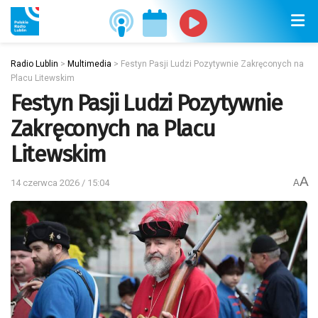
Radio Lublin
>
Multimedia
>
Festyn Pasji Ludzi Pozytywnie Zakręconych na
Placu Litewskim
Festyn Pasji Ludzi Pozytywnie
Zakręconych na Placu
Litewskim
A
14 czerwca 2026 / 15:04
A