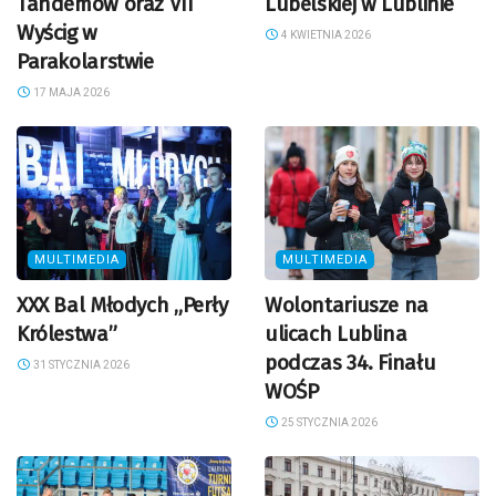
Tandemów oraz VII
Lubelskiej w Lublinie
Wyścig w
4 KWIETNIA 2026
Parakolarstwie
17 MAJA 2026
MULTIMEDIA
MULTIMEDIA
XXX Bal Młodych „Perły
Wolontariusze na
Królestwa”
ulicach Lublina
podczas 34. Finału
31 STYCZNIA 2026
WOŚP
25 STYCZNIA 2026