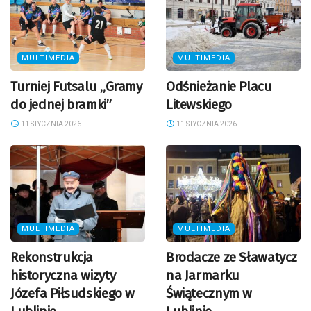
MULTIMEDIA
MULTIMEDIA
Turniej Futsalu „Gramy
Odśnieżanie Placu
do jednej bramki”
Litewskiego
11 STYCZNIA 2026
11 STYCZNIA 2026
MULTIMEDIA
MULTIMEDIA
Rekonstrukcja
Brodacze ze Sławatycz
historyczna wizyty
na Jarmarku
Józefa Piłsudskiego w
Świątecznym w