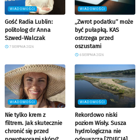
WIADOMOŚCI
WIADOMOŚCI
Gość Radia Lublin:
„Zwrot podatku” może
politolog dr Anna
być pułapką. KAS
Szwed-Walczak
ostrzega przed
oszustami
7 SIERPNIA 2026
6 SIERPNIA 2026
WIADOMOŚCI
WIADOMOŚCI
Nie tylko krem z
Rekordowo niski
filtrem. Jak skutecznie
poziom Wisły. Susza
chronić się przed
hydrologiczna nie
nowotworami skóry?
odpuszcza [ZDJĘCIA]