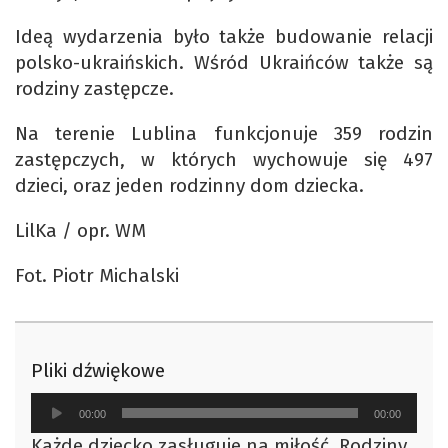
Ideą wydarzenia było także budowanie relacji
polsko-ukraińskich. Wśród Ukraińców także są
rodziny zastępcze.
Na terenie Lublina funkcjonuje 359 rodzin
zastępczych, w których wychowuje się 497
dzieci, oraz jeden rodzinny dom dziecka.
LilKa / opr. WM
Fot. Piotr Michalski
Pliki dźwiękowe
Odtwarzacz
00:00
00:00
plików
Każde dziecko zasługuje na miłość. Rodziny