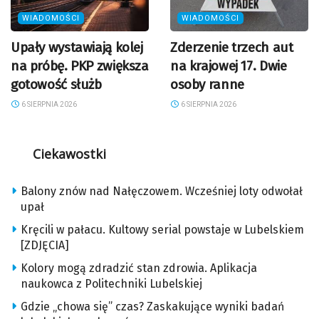
WIADOMOŚCI
WIADOMOŚCI
Upały wystawiają kolej
Zderzenie trzech aut
na próbę. PKP zwiększa
na krajowej 17. Dwie
gotowość służb
osoby ranne
6 SIERPNIA 2026
6 SIERPNIA 2026
Ciekawostki
Balony znów nad Nałęczowem. Wcześniej loty odwołał
upał
Kręcili w pałacu. Kultowy serial powstaje w Lubelskiem
[ZDJĘCIA]
Kolory mogą zdradzić stan zdrowia. Aplikacja
naukowca z Politechniki Lubelskiej
Gdzie „chowa się” czas? Zaskakujące wyniki badań