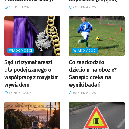
6 SIERPNIA 2026
6 SIERPNIA 2026
WIADOMOŚCI
WIADOMOŚCI
Sąd utrzymał areszt
Co zaszkodziło
dla podejrzanego o
dzieciom na obozie?
współpracę z rosyjskim
Sanepid czeka na
wywiadem
wyniki badań
6 SIERPNIA 2026
6 SIERPNIA 2026