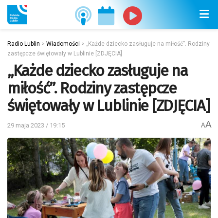
Radio Lublin
>
Wiadomości
>
„Każde dziecko zasługuje na miłość”. Rodziny
zastępcze świętowały w Lublinie [ZDJĘCIA]
„Każde dziecko zasługuje na
miłość”. Rodziny zastępcze
świętowały w Lublinie [ZDJĘCIA]
A
29 maja 2023 / 19:15
A