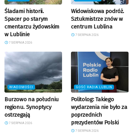
Śladami historii.
Widowiskowa podróż.
Spacer po starym
Sztukmistrze znów w
cmentarzu żydowskim
centrum Lublina
w Lublinie
7 SIERPNIA 2026
7 SIERPNIA 2026
WIADOMOŚCI
GOŚĆ RADIA LUBLIN
Burzowo na południu
Politolog: Takiego
regionu. Synoptycy
wydarzenia nie było za
ostrzegają
poprzednich
prezydentów Polski
7 SIERPNIA 2026
7 SIERPNIA 2026