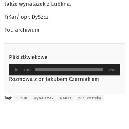
także wynalazek z Lublina.
FiKar/ opr. DySzcz
Fot. archiwum
Pliki dźwiękowe
Odtwarzacz
00:00
00:00
plików
Rozmowa z dr Jakubem Czerniakiem
dźwiękowych
Tagi:
Lublin
wynalazek
Nauka
publicystyka