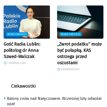
WIADOMOŚCI
WIADOMOŚCI
Gość Radia Lublin:
„Zwrot podatku” może
politolog dr Anna
być pułapką. KAS
Szwed-Walczak
ostrzega przed
oszustami
7 SIERPNIA 2026
6 SIERPNIA 2026
Ciekawostki
Balony znów nad Nałęczowem. Wcześniej loty odwołał
upał