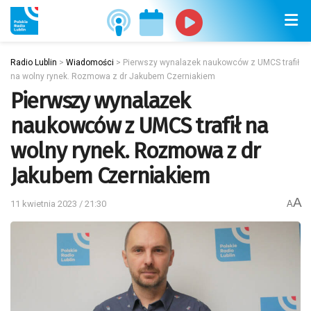
Radio Lublin
>
Wiadomości
>
Pierwszy wynalazek naukowców z UMCS trafił
na wolny rynek. Rozmowa z dr Jakubem Czerniakiem
Pierwszy wynalazek
naukowców z UMCS trafił na
wolny rynek. Rozmowa z dr
Jakubem Czerniakiem
A
11 kwietnia 2023 / 21:30
A