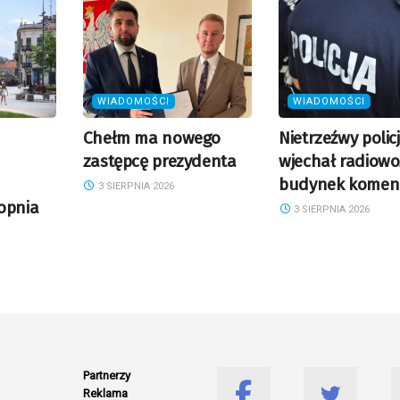
WIADOMOŚCI
WIADOMOŚCI
Chełm ma nowego
Nietrzeźwy polic
zastępcę prezydenta
wjechał radiow
budynek komen
3 SIERPNIA 2026
opnia
3 SIERPNIA 2026
Partnerzy
Reklama