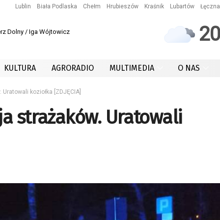
Lublin
Biała Podlaska
Chełm
Hrubieszów
Kraśnik
Lubartów
Łęczna
2
rz Dolny / Iga Wójtowicz
KULTURA
AGRORADIO
MULTIMEDIA
O NAS
 Uratowali koziołka [ZDJĘCIA]
a strażaków. Uratowali