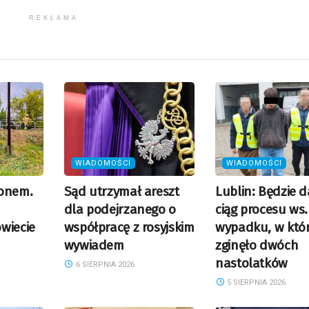
REKLAMA
WIADOMOŚCI
WIADOMOŚCI
ionem.
Sąd utrzymał areszt
Lublin: Będzie d
dla podejrzanego o
ciąg procesu ws.
wiecie
współpracę z rosyjskim
wypadku, w któ
wywiadem
zginęło dwóch
nastolatków
6 SIERPNIA 2026
5 SIERPNIA 2026