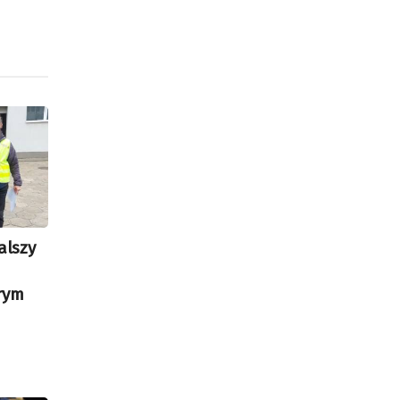
alszy
rym