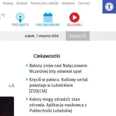
Ot
Puławy
Świdnik
Tomaszów Lubelski
Włodawa
Zamość
0
°C
PODCASTY
KALENDARIUM
SŁUCHAJ
piątek, 7 sierpnia 2026
Ciekawostki
Balony znów nad Nałęczowem.
Wcześniej loty odwołał upał
Kręcili w pałacu. Kultowy serial
A
powstaje w Lubelskiem
A
[ZDJĘCIA]
Kolory mogą zdradzić stan
zdrowia. Aplikacja naukowca z
Politechniki Lubelskiej