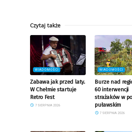
Czytaj także
WIADOMOŚCI
WIADOMOŚCI
Zabawa jak przed laty.
Burze nad reg
W Chełmie startuje
60 interwencji
Retro Fest
strażaków w po
puławskim
7 SIERPNIA 2026
7 SIERPNIA 2026