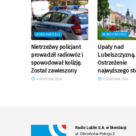
WIADOMOŚCI
WIADOMOŚCI
Nietrzeźwy policjant
Upały nad
prowadził radiowóz i
Lubelszczyzną.
spowodował kolizję.
Ostrzeżenie
Został zawieszony
najwyższego st
4 SIERPNIA 2026
3 SIERPNIA 2026
Radio Lublin S.A. w likwidacji
ul. Obrońców Pokoju 2