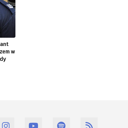
jant
ozem w
dy