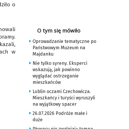
ziło o
nowali
O tym się mówiło
bramy.
Oprowadzanie tematyczne po
azali,
Państwowym Muzeum na
kach w
Majdanku
Nie tylko syreny. Eksperci
wskazują, jak powinno
wyglądać ostrzeganie
mieszkańców
Lublin oczami Czechowicza.
Mieszkańcy i turyści wyruszyli
na wyjątkowy spacer
26.07.2026 Podróże małe i
duże
Pływacy nie zwalniają tempa.