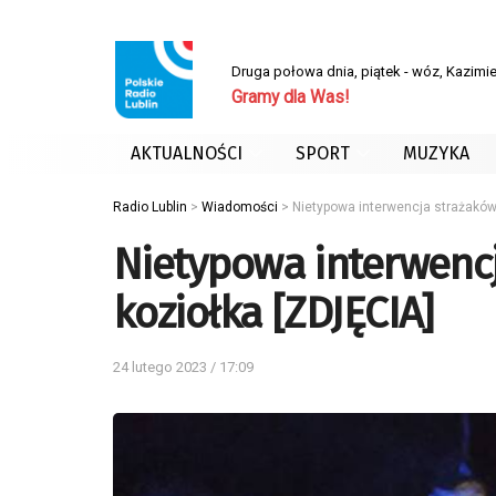
Druga połowa dnia, piątek - wóz, Kazimie
Gramy dla Was!
AKTUALNOŚCI
SPORT
MUZYKA
Radio Lublin
>
Wiadomości
>
Nietypowa interwencja strażaków.
Nietypowa interwencj
koziołka [ZDJĘCIA]
24 lutego 2023 / 17:09