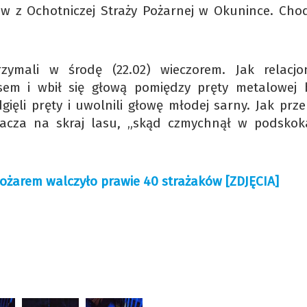
 z Ochotniczej Straży Pożarnej w Okunince. Chod
zymali w środę (22.02) wieczorem. Jak relacjo
psem i wbił się głową pomiędzy pręty metalowej 
ęli pręty i uwolnili głowę młodej sarny. Jak przek
rogacza na skraj lasu, „skąd czmychnął w podsko
ożarem walczyło prawie 40 strażaków [ZDJĘCIA]