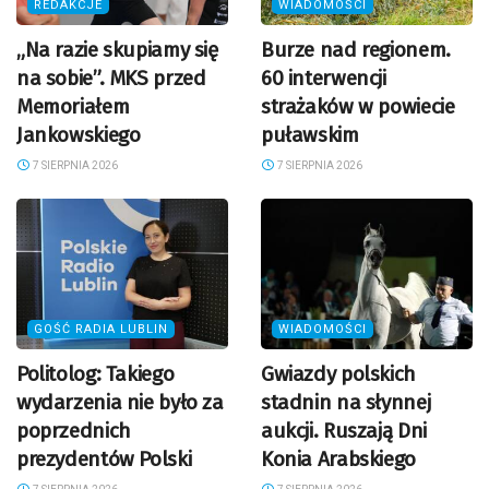
REDAKCJE
WIADOMOŚCI
„Na razie skupiamy się
Burze nad regionem.
na sobie”. MKS przed
60 interwencji
Memoriałem
strażaków w powiecie
Jankowskiego
puławskim
7 SIERPNIA 2026
7 SIERPNIA 2026
GOŚĆ RADIA LUBLIN
WIADOMOŚCI
Politolog: Takiego
Gwiazdy polskich
wydarzenia nie było za
stadnin na słynnej
poprzednich
aukcji. Ruszają Dni
prezydentów Polski
Konia Arabskiego