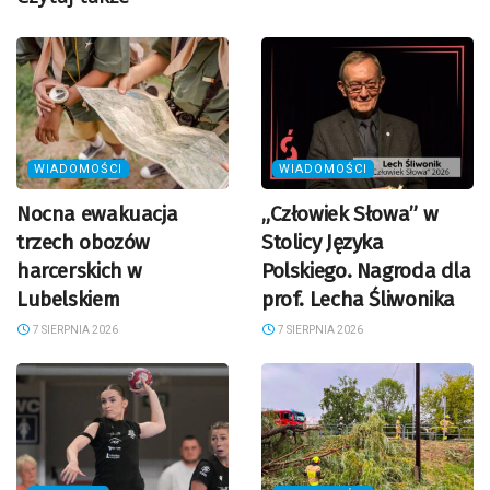
WIADOMOŚCI
WIADOMOŚCI
Nocna ewakuacja
„Człowiek Słowa” w
trzech obozów
Stolicy Języka
harcerskich w
Polskiego. Nagroda dla
Lubelskiem
prof. Lecha Śliwonika
7 SIERPNIA 2026
7 SIERPNIA 2026