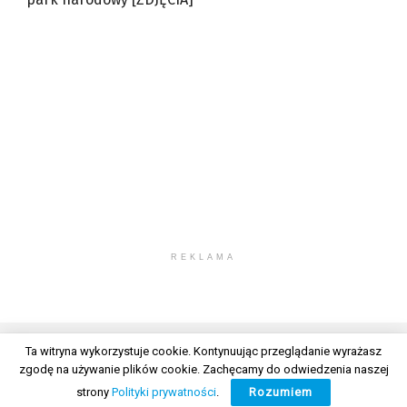
REKLAMA
Ta witryna wykorzystuje cookie. Kontynuując przeglądanie wyrażasz
zgodę na używanie plików cookie. Zachęcamy do odwiedzenia naszej
© 2026 Wszelkie prawa zastrzeżone. Radio Lublin S.A. w likwidacji
strony
Polityki prywatności
.
Rozumiem