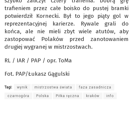
szybko zaliczył cztery trafienia. Dobrą grę
trafieniem przez całe boisko do pustej bramki
potwierdził Kornecki. Był to jego piąty gol w
reprezentacyjnej karierze. Rywale grali do
końca, ale nie mieli zbyt wiele atutów, aby
zastopować Polaków przed zanotowaniem
drugiej wygranej w mistrzostwach.
RL / IAR / PAP / opr. ToMa
Fot. PAP/Łukasz Gągulski
Tagi:
wynik
mistrzostwa świata
faza zasadnicza
czarnogóra
Polska
Piłka ręczna
kraków
info