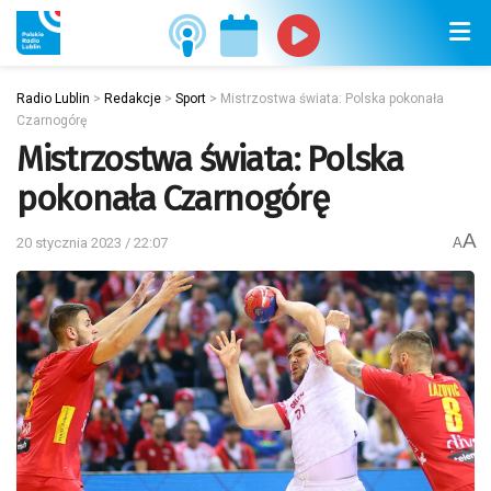
Radio Lublin
>
Redakcje
>
Sport
>
Mistrzostwa świata: Polska pokonała
Czarnogórę
Mistrzostwa świata: Polska
pokonała Czarnogórę
A
20 stycznia 2023 / 22:07
A