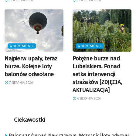
7 SIERPNIA 2026
7 SIERPNIA 2026
WIADOMOŚCI
WIADOMOŚCI
Najpierw upały, teraz
Potężne burze nad
burze. Kolejne loty
Lubelskiem. Ponad
balonów odwołane
setka interwencji
strażaków [ZDJĘCIA,
7 SIERPNIA 2026
AKTUALIZACJA]
6 SIERPNIA 2026
Ciekawostki
Balony znów nad Nałęczowem. Wcześniej loty odwołał