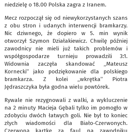
niedzielę o 18.00 Polska zagra z Iranem.
Mecz rozpoczął się od niewykorzystanych szans
z obu stron i udanych interwencji bramkarzy.
Nic dziwnego, że dopiero w 5. min wynik
otworzył Szymon Działakiewicz. Chwilę później
zawodnicy nie mieli już takich problemów i
współgospodarze turnieju prowadzili 3:1.
Widownia zaczęła skandować „Mateusz
Kornecki” jako podziękowanie dla polskiego
bramkarza. Z kolei „wkrętka” Piotra
Jędraszczyka była godna wielu powtórek.
Rywale nie rezygnowali z walki, a wykluczenie
na 2 minuty Macieja Gębali tylko im pomogło w
zdobyciu dwóch łatwych goli. Nie był to koniec
złych wiadomości dla Biało-Czerwonych.
Czerwoną kartkę za faul na zawodniku