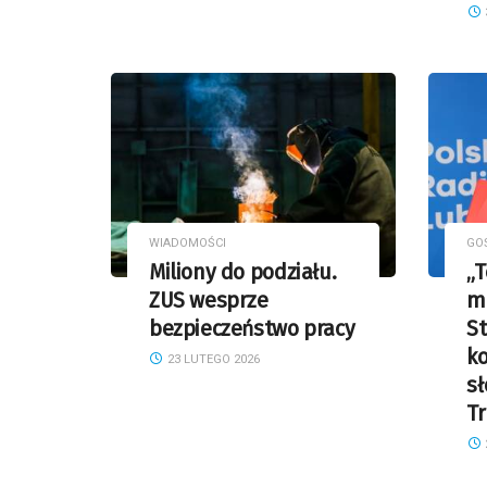
WIADOMOŚCI
GO
Miliony do podziału.
„T
ZUS wesprze
m
bezpieczeństwo pracy
St
k
23 LUTEGO 2026
s
T