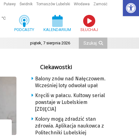
Ot
Puławy
Świdnik
Tomaszów Lubelski
Włodawa
Zamość
1
°C
PODCASTY
KALENDARIUM
SŁUCHAJ
piątek, 7 sierpnia 2026
Ciekawostki
Balony znów nad Nałęczowem.
Wcześniej loty odwołał upał
Kręcili w pałacu. Kultowy serial
powstaje w Lubelskiem
[ZDJĘCIA]
Kolory mogą zdradzić stan
zdrowia. Aplikacja naukowca z
Politechniki Lubelskiej