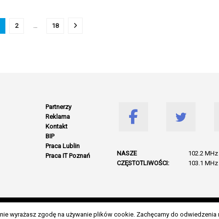
2
…
18
Partnerzy
Reklama
Kontakt
BIP
Praca Lublin
NASZE
102.2 MHz 
Praca IT Poznań
CZĘSTOTLIWOŚCI:
103.1 MHz 
© 2026 Wszelkie prawa zastrzeżone. Radio Lublin S.A. w likwidacji
danie wyrażasz zgodę na używanie plików cookie. Zachęcamy do odwiedzenia 