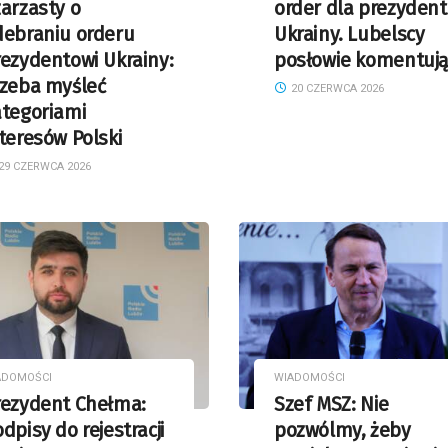
arzasty o
order dla prezyden
debraniu orderu
Ukrainy. Lubelscy
ezydentowi Ukrainy:
posłowie komentuj
rzeba myśleć
20 CZERWCA 2026
ategoriami
teresów Polski
29 CZERWCA 2026
ADOMOŚCI
WIADOMOŚCI
rezydent Chełma:
Szef MSZ: Nie
dpisy do rejestracji
pozwólmy, żeby