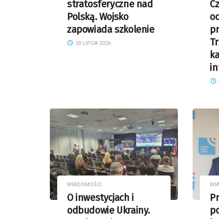
stratosferyczne nad
Cz
Polską. Wojsko
o
zapowiada szkolenie
pr
T
20 LIPCA 2026
k
in
WIADOMOŚCI
WI
O inwestycjach i
P
odbudowie Ukrainy.
po