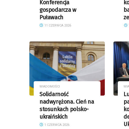
Konferencja
k
gospodarcza w
b
Puławach
z
11 CZERWCA 2026
WIADOMOŚCI
WI
Solidarność
L
nadwyrężona. Cień na
p
stosunkach polsko-
ko
ukraińskich
de
U
1 CZERWCA 2026