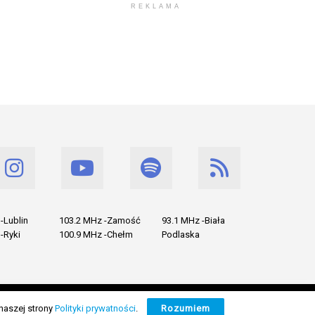
REKLAMA
-Lublin
103.2 MHz -Zamość
93.1 MHz -Biała
-Ryki
100.9 MHz -Chełm
Podlaska
naszej strony
Polityki prywatności
.
Rozumiem