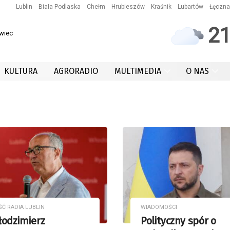
Lublin
Biała Podlaska
Chełm
Hrubieszów
Kraśnik
Lubartów
Łęczna
2
owiec
KULTURA
AGRORADIO
MULTIMEDIA
O NAS
ŚĆ RADIA LUBLIN
WIADOMOŚCI
łodzimierz
Polityczny spór o