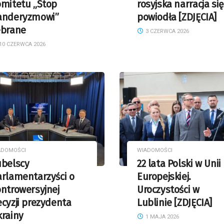
omitetu „Stop
rosyjska narracja się
anderyzmowi”
powiodła [ZDJĘCIA]
ebrane
3 CZERWCA 2026
10 CZERWCA 2026
ADOMOŚCI
WIADOMOŚCI
ubelscy
22 lata Polski w Unii
arlamentarzyści o
Europejskiej.
ntrowersyjnej
Uroczystości w
cyzji prezydenta
Lublinie [ZDJĘCIA]
krainy
1 MAJA 2026