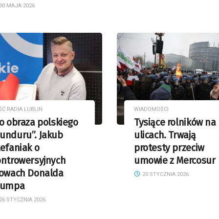
30 MAJA 2026
ŚĆ RADIA LUBLIN
WIADOMOŚCI
o obraza polskiego
Tysiące rolników na
unduru”. Jakub
ulicach. Trwają
efaniak o
protesty przeciw
ontrowersyjnych
umowie z Mercosur
łowach Donalda
20 STYCZNIA 2026
rumpa
26 STYCZNIA 2026