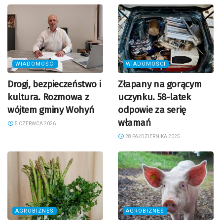
WIADOMOŚCI
WIADOMOŚCI
Drogi, bezpieczeństwo i
Złapany na gorącym
kultura. Rozmowa z
uczynku. 58-latek
wójtem gminy Wohyń
odpowie za serię
włamań
5 CZERWCA 2026
28 PAŹDZIERNIKA 2025
AGROBIZNES
AGROBIZNES