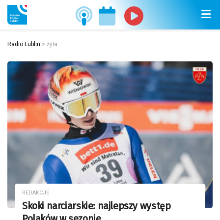
Radio Lublin
>
żyła
REDAKCJE
Skoki narciarskie: najlepszy występ
Polaków w sezonie