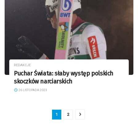
REDAKCJE
Puchar Świata: słaby występ polskich
skoczków narciarskich
26 LISTOPADA 2023
1
2