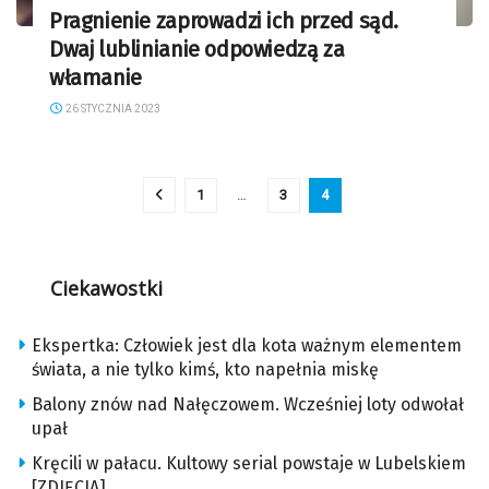
Pragnienie zaprowadzi ich przed sąd.
Dwaj lublinianie odpowiedzą za
włamanie
26 STYCZNIA 2023
1
…
3
4
Ciekawostki
Ekspertka: Człowiek jest dla kota ważnym elementem
świata, a nie tylko kimś, kto napełnia miskę
Balony znów nad Nałęczowem. Wcześniej loty odwołał
upał
Kręcili w pałacu. Kultowy serial powstaje w Lubelskiem
[ZDJĘCIA]