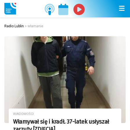
Radio Lublin
>
włamanie
WIADOMOŚCI
Włamywał się i kradł. 37-latek usłyszał
zarzuty [ZDJĘCIA]