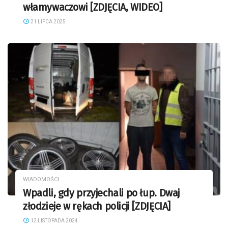
włamywaczowi [ZDJĘCIA, WIDEO]
21 LIPCA 2025
WIADOMOŚCI
Wpadli, gdy przyjechali po łup. Dwaj
złodzieje w rękach policji [ZDJĘCIA]
12 LISTOPADA 2024