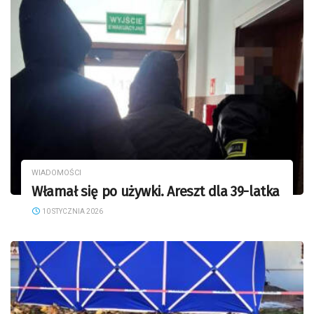
WIADOMOŚCI
Włamał się po używki. Areszt dla 39-latka
10 STYCZNIA 2026