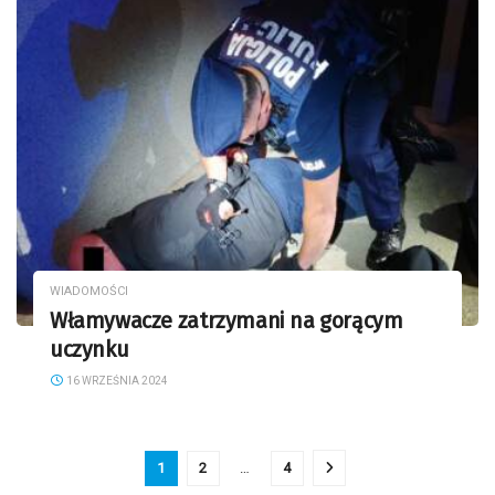
WIADOMOŚCI
Włamywacze zatrzymani na gorącym
uczynku
16 WRZEŚNIA 2024
1
2
…
4