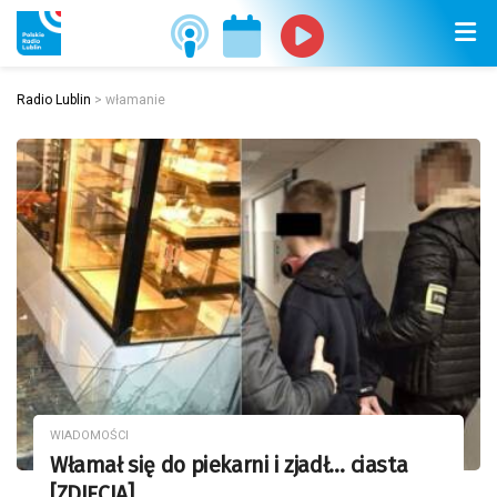
Radio Lublin
>
włamanie
WIADOMOŚCI
Włamał się do piekarni i zjadł… ciasta
[ZDJĘCIA]