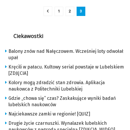
1
2
3
Ciekawostki
Balony znów nad Nałęczowem. Wcześniej loty odwołał
upał
Kręcili w pałacu. Kultowy serial powstaje w Lubelskiem
[ZDJĘCIA]
Kolory mogą zdradzić stan zdrowia. Aplikacja
naukowca z Politechniki Lubelskiej
Gdzie „chowa się” czas? Zaskakujące wyniki badań
lubelskich naukowców
Najciekawsze zamki w regionie! [QUIZ]
Drugie życie czarnuszki. Wynalazek lubelskich
naukowców z nagrodą specjalną [ZDJĘCIA, WIDEO]