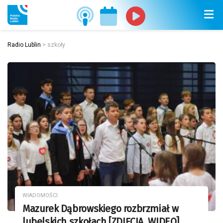
Radio Lublin
>
szkoły
WIADOMOŚCI
Mazurek Dąbrowskiego rozbrzmiał w
lubelskich szkołach [ZDJĘCIA, WIDEO]