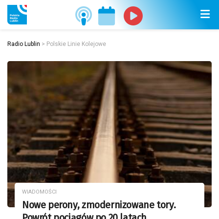
Radio Lublin
>
Polskie Linie Kolejowe
WIADOMOŚCI
Nowe perony, zmodernizowane tory.
Powrót pociągów po 20 latach