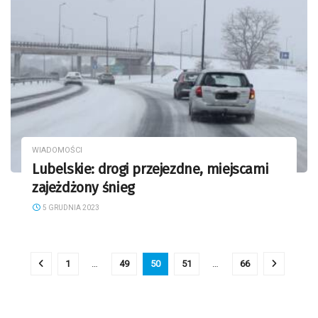
WIADOMOŚCI
Lubelskie: drogi przejezdne, miejscami
zajeżdżony śnieg
5 GRUDNIA 2023
1
…
49
50
51
…
66