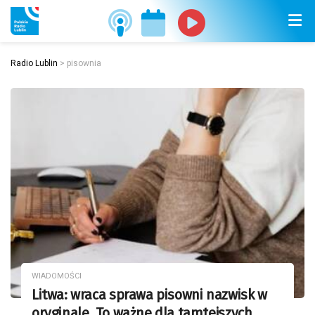
Radio Lublin
>
pisownia
WIADOMOŚCI
Litwa: wraca sprawa pisowni nazwisk w
oryginale. To ważne dla tamtejszych