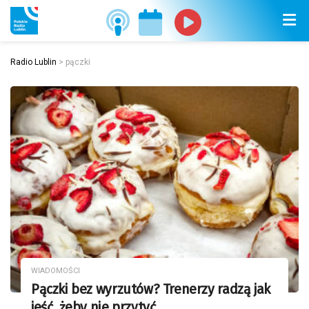
Radio Lublin
>
pączki
WIADOMOŚCI
Pączki bez wyrzutów? Trenerzy radzą jak
jeść, żeby nie przytyć