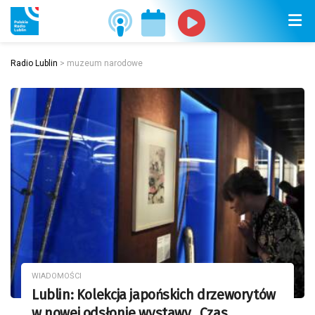
Radio Lublin
>
muzeum narodowe
WIADOMOŚCI
Lublin: Kolekcja japońskich drzeworytów
w nowej odsłonie wystawy „Czas