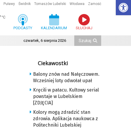
Ot
Puławy
Świdnik
Tomaszów Lubelski
Włodawa
Zamość
7
°C
PODCASTY
KALENDARIUM
SŁUCHAJ
czwartek, 6 sierpnia 2026
Ciekawostki
Balony znów nad Nałęczowem.
Wcześniej loty odwołał upał
Kręcili w pałacu. Kultowy serial
powstaje w Lubelskiem
[ZDJĘCIA]
Kolory mogą zdradzić stan
zdrowia. Aplikacja naukowca z
Politechniki Lubelskiej