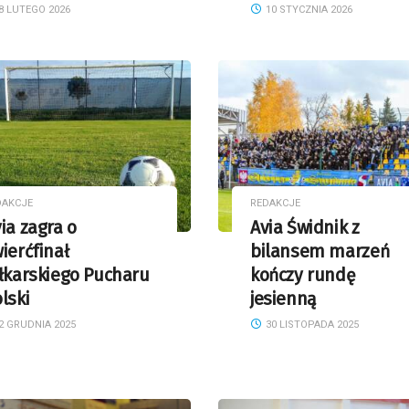
8 LUTEGO 2026
10 STYCZNIA 2026
DAKCJE
REDAKCJE
ia zagra o
Avia Świdnik z
ierćfinał
bilansem marzeń
łkarskiego Pucharu
kończy rundę
lski
jesienną
2 GRUDNIA 2025
30 LISTOPADA 2025