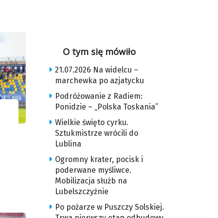
O tym się mówiło
21.07.2026 Na widelcu –
marchewka po azjatycku
Podróżowanie z Radiem:
Ponidzie – „Polska Toskania”
Wielkie święto cyrku.
Sztukmistrze wrócili do
Lublina
Ogromny krater, pocisk i
poderwane myśliwce.
Mobilizacja służb na
Lubelszczyźnie
Po pożarze w Puszczy Solskiej.
Trwa pierwszy etap odbudowy