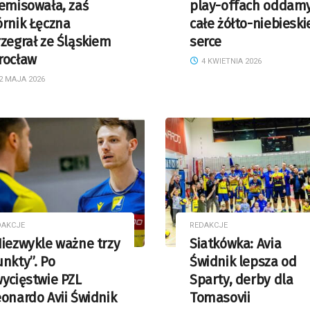
emisowała, zaś
play-offach oddam
rnik Łęczna
całe żółto-niebieski
zegrał ze Śląskiem
serce
rocław
4 KWIETNIA 2026
2 MAJA 2026
DAKCJE
REDAKCJE
iezwykle ważne trzy
Siatkówka: Avia
nkty”. Po
Świdnik lepsza od
ycięstwie PZL
Sparty, derby dla
onardo Avii Świdnik
Tomasovii