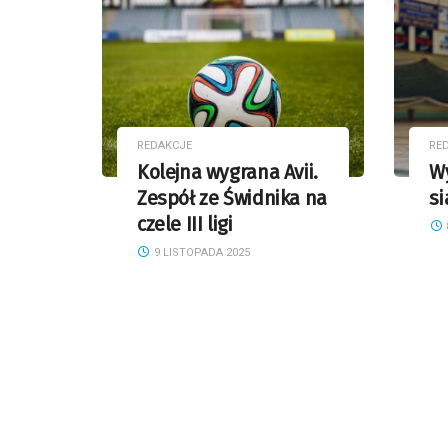
REDAKCJE
RE
Kolejna wygrana Avii.
W
Zespół ze Świdnika na
si
czele III ligi
9 LISTOPADA 2025