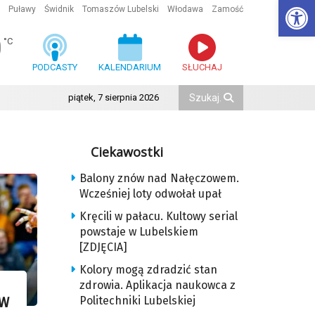
Ot
Puławy
Świdnik
Tomaszów Lubelski
Włodawa
Zamość
0
°C
PODCASTY
KALENDARIUM
SŁUCHAJ
piątek, 7 sierpnia 2026
Ciekawostki
Balony znów nad Nałęczowem.
Wcześniej loty odwołał upał
Kręcili w pałacu. Kultowy serial
powstaje w Lubelskiem
[ZDJĘCIA]
Kolory mogą zdradzić stan
zdrowia. Aplikacja naukowca z
Politechniki Lubelskiej
 W