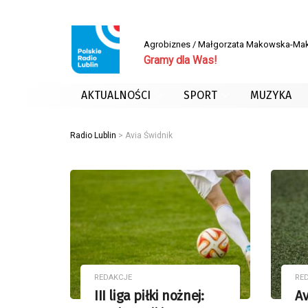
Agrobiznes / Małgorzata Makowska-Ma
Gramy dla Was!
AKTUALNOŚCI
SPORT
MUZYKA
Radio Lublin
>
Avia Świdnik
REDAKCJE
RE
III liga piłki nożnej:
Av