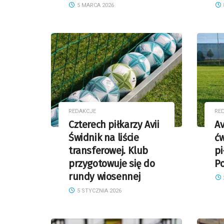
5 MARCA 2026
REDAKCJE
RE
Czterech piłkarzy Avii
Av
Świdnik na liście
ćw
transferowej. Klub
pi
przygotowuje się do
Po
rundy wiosennej
5 STYCZNIA 2026