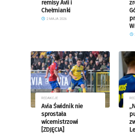
remisy Avii i
zr
Chełmianki
Gó
pr
2 MAJA 2026
W
REDAKCJE
RE
Avia Świdnik nie
„N
sprostała
pu
wicemistrzowi
zw
[ZDJĘCIA]
Le