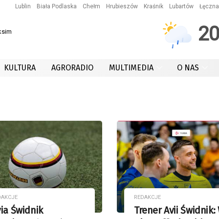
Lublin
Biała Podlaska
Chełm
Hrubieszów
Kraśnik
Lubartów
Łęczna
2
ksim
KULTURA
AGRORADIO
MULTIMEDIA
O NAS
DAKCJE
REDAKCJE
ia Świdnik
Trener Avii Świdnik: