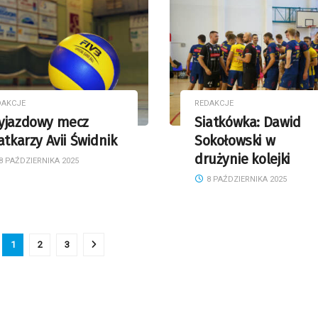
DAKCJE
REDAKCJE
yjazdowy mecz
Siatkówka: Dawid
atkarzy Avii Świdnik
Sokołowski w
drużynie kolejki
8 PAŹDZIERNIKA 2025
8 PAŹDZIERNIKA 2025
1
2
3