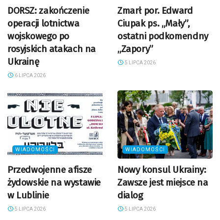
DORSZ: zakończenie
Zmarł por. Edward
operacji lotnictwa
Ciupak ps. „Mały”,
wojskowego po
ostatni podkomendny
rosyjskich atakach na
„Zapory”
Ukrainę
5 LIPCA 2026
6 LIPCA 2026
WIADOMOŚCI
WIADOMOŚCI
Przedwojenne afisze
Nowy konsul Ukrainy:
żydowskie na wystawie
Zawsze jest miejsce na
w Lublinie
dialog
5 LIPCA 2026
5 LIPCA 2026