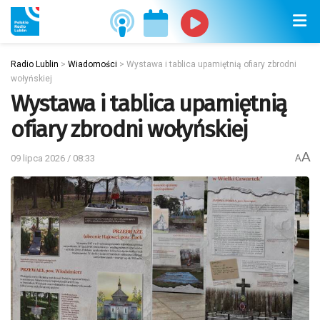
Radio Lublin
>
Wiadomości
>
Wystawa i tablica upamiętnią ofiary zbrodni
wołyńskiej
Wystawa i tablica upamiętnią
ofiary zbrodni wołyńskiej
A
09 lipca 2026 / 08:33
A