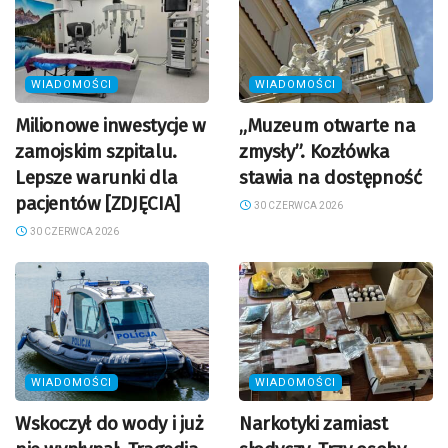
WIADOMOŚCI
WIADOMOŚCI
Milionowe inwestycje w
„Muzeum otwarte na
zamojskim szpitalu.
zmysły”. Kozłówka
Lepsze warunki dla
stawia na dostępność
pacjentów [ZDJĘCIA]
30 CZERWCA 2026
30 CZERWCA 2026
WIADOMOŚCI
WIADOMOŚCI
Wskoczył do wody i już
Narkotyki zamiast