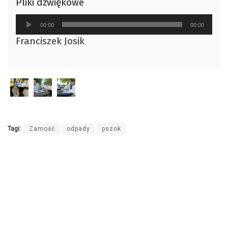
Pliki dźwiękowe
Odtwarzacz
00:00
00:00
plików
Franciszek Josik
dźwiękowych
Tagi:
Zamość
odpady
pszok