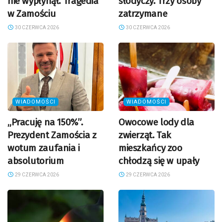
nie wypłynął. Tragedia
słodyczy. Trzy osoby
w Zamościu
zatrzymane
30 CZERWCA 2026
30 CZERWCA 2026
WIADOMOŚCI
WIADOMOŚCI
„Pracuję na 150%”.
Owocowe lody dla
Prezydent Zamościa z
zwierząt. Tak
wotum zaufania i
mieszkańcy zoo
absolutorium
chłodzą się w upały
29 CZERWCA 2026
29 CZERWCA 2026