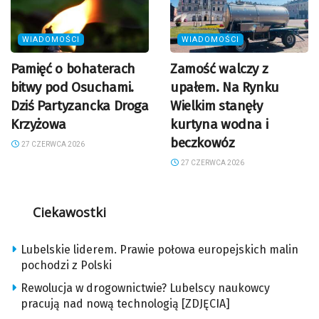
WIADOMOŚCI
WIADOMOŚCI
Pamięć o bohaterach
Zamość walczy z
bitwy pod Osuchami.
upałem. Na Rynku
Dziś Partyzancka Droga
Wielkim stanęły
Krzyżowa
kurtyna wodna i
beczkowóz
27 CZERWCA 2026
27 CZERWCA 2026
Ciekawostki
Lubelskie liderem. Prawie połowa europejskich malin
pochodzi z Polski
Rewolucja w drogownictwie? Lubelscy naukowcy
pracują nad nową technologią [ZDJĘCIA]