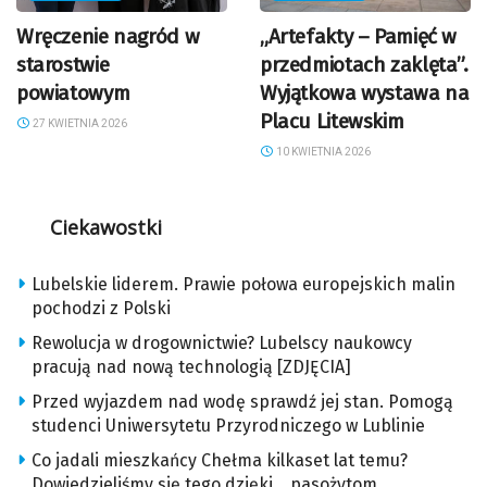
Wręczenie nagród w
„Artefakty – Pamięć w
starostwie
przedmiotach zaklęta”.
powiatowym
Wyjątkowa wystawa na
Placu Litewskim
27 KWIETNIA 2026
10 KWIETNIA 2026
Ciekawostki
Lubelskie liderem. Prawie połowa europejskich malin
pochodzi z Polski
Rewolucja w drogownictwie? Lubelscy naukowcy
pracują nad nową technologią [ZDJĘCIA]
Przed wyjazdem nad wodę sprawdź jej stan. Pomogą
studenci Uniwersytetu Przyrodniczego w Lublinie
Co jadali mieszkańcy Chełma kilkaset lat temu?
Dowiedzieliśmy się tego dzięki… pasożytom