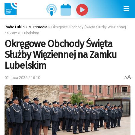
Radio Lublin
>
Multimedia
>
Okręgowe Obchody Święta Służby Więziennej
na Zamku Lubelskim
Okręgowe Obchody Święta
Służby Więziennej na Zamku
Lubelskim
A
02 lipca 2026 / 16:10
A