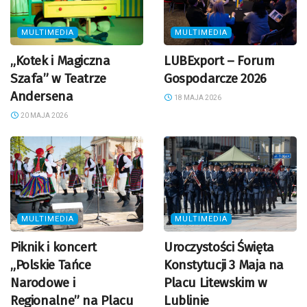
MULTIMEDIA
MULTIMEDIA
„Kotek i Magiczna
LUBExport – Forum
Szafa” w Teatrze
Gospodarcze 2026
Andersena
18 MAJA 2026
20 MAJA 2026
MULTIMEDIA
MULTIMEDIA
Piknik i koncert
Uroczystości Święta
„Polskie Tańce
Konstytucji 3 Maja na
Narodowe i
Placu Litewskim w
Regionalne” na Placu
Lublinie